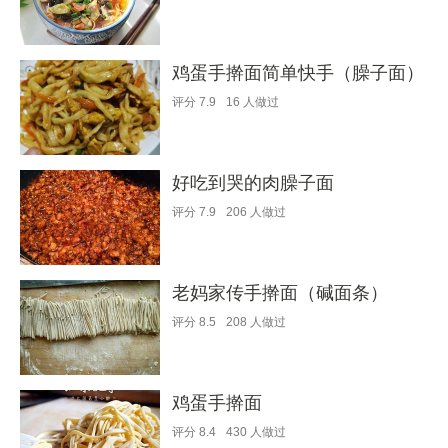
鸡蛋手擀面简单快手（臊子面）
评分
7.9
16
人做过
好吃到哭的肉臊子面
评分
7.9
206
人做过
老妈家传手擀面（碱面条）
评分
8.5
208
人做过
鸡蛋手擀面
评分
8.4
430
人做过