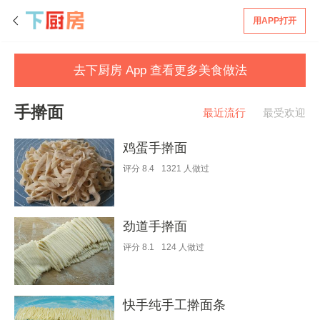
用APP打开
去下厨房 App 查看更多美食做法
手擀面
最近流行
最受欢迎
鸡蛋手擀面
评分
8.4
1321
人做过
劲道手擀面
评分
8.1
124
人做过
快手纯手工擀面条