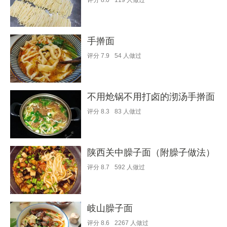
评分
8.0
119
人做过
手擀面
评分
7.9
54
人做过
不用炝锅不用打卤的沏汤手擀面
评分
8.3
83
人做过
陕西关中臊子面（附臊子做法）
评分
8.7
592
人做过
岐山臊子面
评分
8.6
2267
人做过