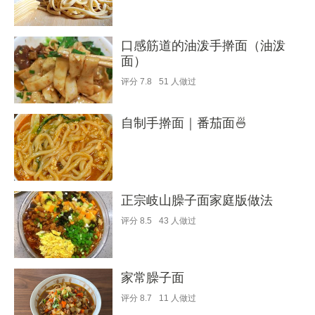
口感筋道的油泼手擀面（油泼
面）
评分
7.8
51
人做过
自制手擀面｜番茄面🍜
正宗岐山臊子面家庭版做法
评分
8.5
43
人做过
家常臊子面
评分
8.7
11
人做过