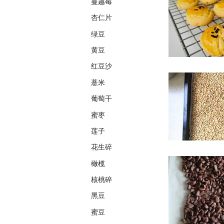
蔓越莓
杏仁片
绿豆
黄豆
红豆沙
薏米
葡萄干
蜜枣
莲子
花生碎
橄榄
核桃碎
黑豆
蜜豆