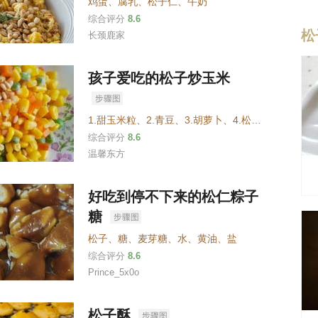
鸡蛋
、
腐乳
、
松子仁
、
牛奶
综合评分
8.6
松
长颈鹿家
孩子爱吃的松子炒玉米
1.甜玉米粒
、
2.青豆
、
3.胡萝卜
、
4.松子
、
5.白砂糖
综合评分
8.6
温馨东方
好吃到停不下来的松仁粽子
糖
松子
、
糖
、
麦芽糖
、
水
、
黄油
、
盐
综合评分
8.6
Prince_5x0o
松子酥