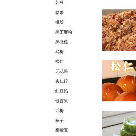
芸豆
腰果
桃胶
黑芝麻粉
黑橄榄
乌梅
松仁
无花果
杏仁碎
红豆馅
银杏果
话梅
榛子
鹰嘴豆