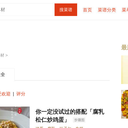
首页
菜谱分类
菜
最
材 >
大全
受欢迎
|
评分
你一定没试过的搭配「腐乳
松仁炒鸡蛋」