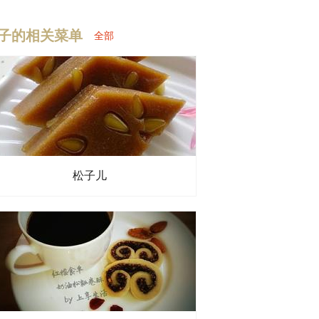
子的相关菜单
全部
、
6.食用盐
、
7.小葱
、
8.食用油
松子儿