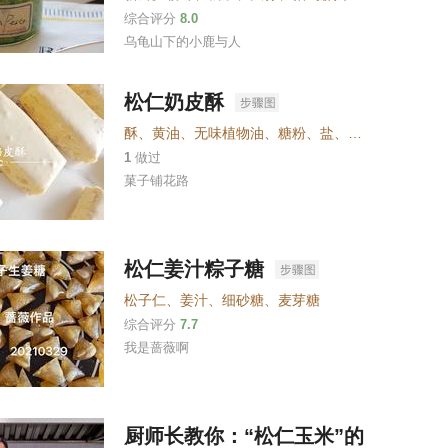
综合评分
8.0
乌龟山下的小鹿与人
松仁奶皮酥
酥
、
黄油
、
无味植物油
、
糖粉
、
盐
、
蛋黄
、
奶粉
、
松
1
做过
菓子铺花路
松仁姜汁粽子糖
松子仁
、
姜汁
、
细砂糖
、
麦芽糖
综合评分
7.7
我是蔷薇啊
厨师长教你：“松仁玉米”的