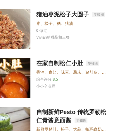
猪油枣泥松子大圆子
枣
、
松子
、
糖
、
猪油
0
做过
Vivian的甜品和三餐
在家自制松仁小肚
香油
、
食盐
、
味素
、
葱末
、
猪肚皮
、
纯净水
、
猪肉
、
综合评分
8.5
小小辛老师
自制新鲜Pesto 传统罗勒松
仁青酱意面酱
新鲜罗勒叶
、
松子
、
大蒜
、
帕玛森奶酪
、
橄榄油