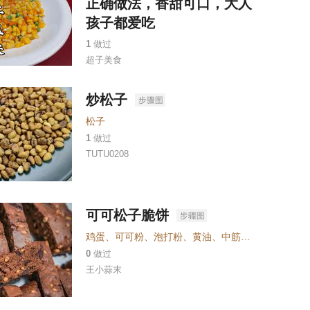
正确做法，香甜可口，大人
孩子都爱吃
1
做过
超子美食
炒松子
松子
1
做过
TUTU0208
可可松子脆饼
鸡蛋
、
可可粉
、
泡打粉
、
黄油
、
中筋粉
、
巧克力
、
坚
0
做过
王小蒜末