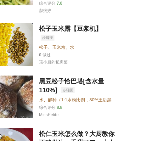
综合评分
7.8
郝婉婷
松子玉米露【豆浆机】
松子
、
玉米粒
、
水
0
做过
瑶小厨的私房菜
黑豆松子恰巴塔[含水量
110%]
水
、
酵种（1:1水粉比例，30%王后黑麦+70%昭和制CDC法粉喂养的鲁邦种）
综合评分
8.8
MissPetite
松仁玉米怎么做？大厨教你