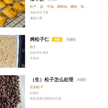
松子
、
盐
、
牛油
、
调和油
、
糖粉
、
低筋面粉
、
玉米粉
综合评分
7.8
瀛姐小厨
烤松子仁
松仁
综合评分
8.4
月色令
（生）松子怎么处理
生的松子
1
做过
喜欢追逐太阳的向日葵