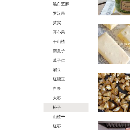
黑白芝麻
罗汉果
芡实
开心果
干山楂
南瓜子
瓜子仁
眉豆
红腰豆
白果
大枣
松子
山楂干
红枣