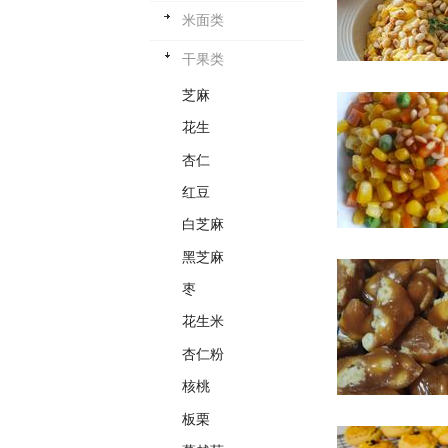
米面类
干果类
芝麻
花生
杏仁
红豆
白芝麻
黑芝麻
枣
花生米
杏仁粉
核桃
板栗