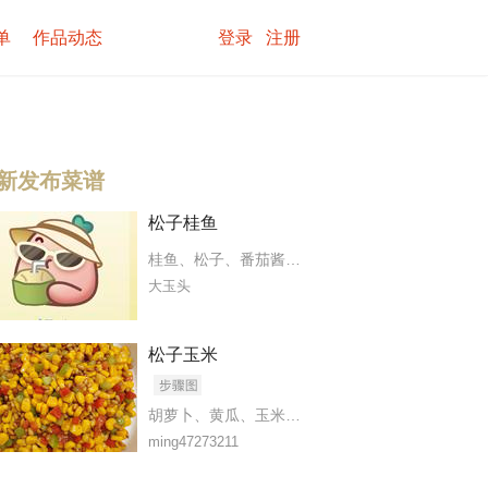
单
作品动态
登录
注册
新发布菜谱
松子桂鱼
桂鱼
、
松子
、
番茄酱
、
糖
、
盐
、
水淀粉
、
白醋
、
鸡
大玉头
松子玉米
胡萝卜
、
黄瓜
、
玉米粒
、
松子
、
盐
、
糖
、
蚝油
、
食
ming47273211