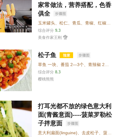
家常做法，营养搭配，色香
俱全
玉米罐头
、
松仁
、
青瓜
、
青椒
、
红椒
、
植物油
、
湿淀
综合评分
9.3
美食作家王刚
松子鱼
草鱼 一块
、
番茄 2—3个
、
青辣椒 2—3个
、
鸡蛋 一
综合评分
8.3
樱桃熊熊
打耳光都不放的绿色意大利
面(青酱意面)----菠菜罗勒松
子拌意面
意大利扁面(linguine)
、
去皮松子
、
菠菜
、
新鲜罗勒