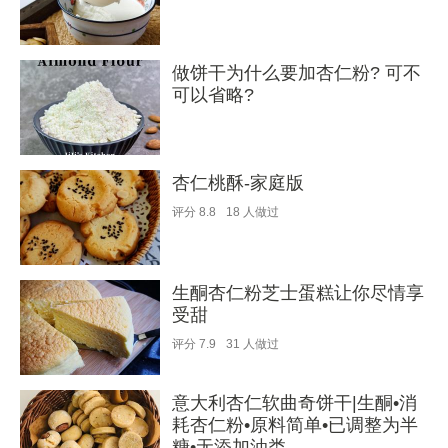
做饼干为什么要加杏仁粉? 可不
可以省略?
杏仁桃酥-家庭版
评分
8.8
18
人做过
生酮杏仁粉芝士蛋糕让你尽情享
受甜
评分
7.9
31
人做过
意大利杏仁软曲奇饼干|生酮•消
耗杏仁粉•原料简单•已调整为半
糖•无添加油类