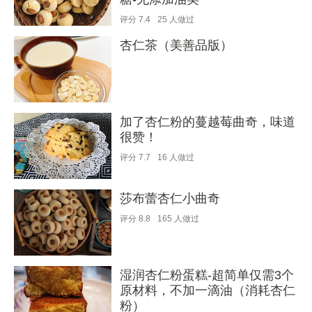
评分
7.4
25
人做过
杏仁茶（美善品版）
加了杏仁粉的蔓越莓曲奇，味道
很赞！
评分
7.7
16
人做过
莎布蕾杏仁小曲奇
评分
8.8
165
人做过
湿润杏仁粉蛋糕-超简单仅需3个
原材料，不加一滴油（消耗杏仁
粉）