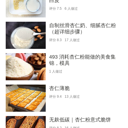
白皮
评分
7.5
6
人做过
自制丝滑杏仁奶、细腻杏仁粉
（超详细步骤）
评分
8.3
17
人做过
493 消耗杏仁粉能做的美食集
锦，模具
1
人做过
杏仁薄脆
评分
9.4
13
人做过
无麸低碳｜杏仁粉意式脆饼