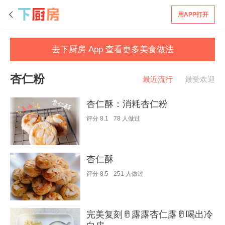
用APP打开
去下厨房 App 查看更多美食做法
杏仁粉
最近流行
最受欢迎
杏仁酥：消耗杏仁粉
评分
8.1
78
人做过
杏仁酥
评分
8.5
251
人做过
完美复刻🥛露露杏仁露🥛喝出冷