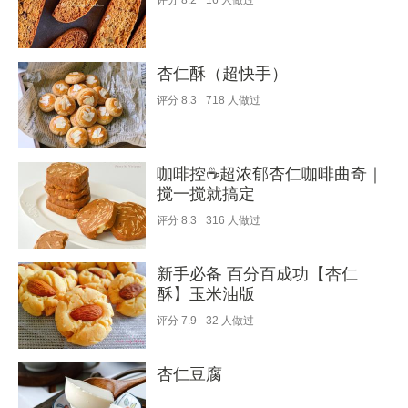
评分
8.2
16
人做过
杏仁酥（超快手）
评分
8.3
718
人做过
咖啡控☕️超浓郁杏仁咖啡曲奇｜
搅一搅就搞定
评分
8.3
316
人做过
新手必备 百分百成功【杏仁
酥】玉米油版
评分
7.9
32
人做过
杏仁豆腐