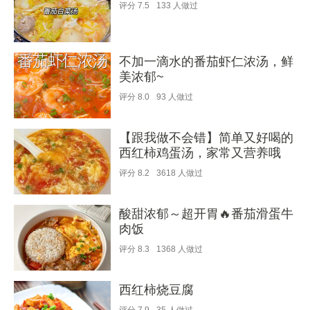
评分
7.5
133
人做过
不加一滴水的番茄虾仁浓汤，鲜
美浓郁~
评分
8.0
93
人做过
【跟我做不会错】简单又好喝的
西红柿鸡蛋汤，家常又营养哦
评分
8.2
3618
人做过
酸甜浓郁～超开胃🔥番茄滑蛋牛
肉饭
评分
8.3
1368
人做过
西红柿烧豆腐