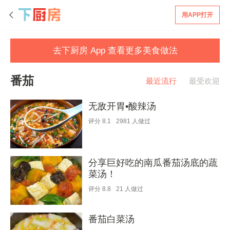
用APP打开
去下厨房 App 查看更多美食做法
番茄
最近流行
最受欢迎
无敌开胃•酸辣汤
评分
8.1
2981
人做过
分享巨好吃的南瓜番茄汤底的蔬
菜汤！
评分
8.8
21
人做过
番茄白菜汤