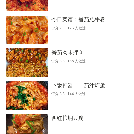
今日菜谱：番茄肥牛卷
评分
7.9
126
人做过
番茄肉末拌面
评分
8.3
185
人做过
下饭神器——茄汁炸蛋
评分
8.3
144
人做过
西红柿焖豆腐