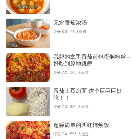
无水番茄浓汤
评分
8.0
74
人做过
我妈的拿手番茄荷包蛋焖粉丝～
好吃到原地跳舞
评分
7.2
105
人做过
番茄土豆焖面 这个巨巨巨好
吃！！
评分
7.3
382
人做过
超级简单的西红柿烩饭
评分
7.4
555
人做过