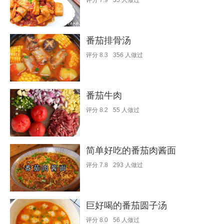
评分
7.9
35
人做过
番茄排骨汤
评分
8.3
356
人做过
番茄牛肉
评分
8.2
55
人做过
简单好吃的番茄肉酱面
评分
7.8
293
人做过
巨好喝的番茄圆子汤
评分
8.0
56
人做过