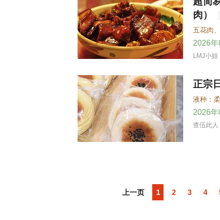
超简
肉）
五花肉
2026
LMJ小姐
正宗
2026
查伍此人
上一页
1
2
3
4