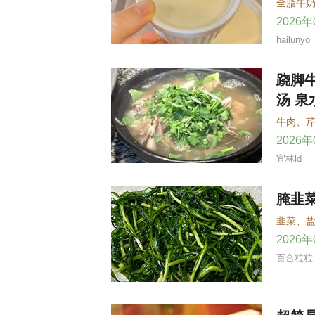
全脂牛
2026
hailunyo
跷脚牛
汤 
牛肉
、
2026
宜林ld
腌韭
韭菜
、
2026
百合粒粒