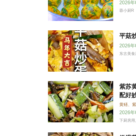
2026
蓉小厨R
平菇
2026
东古美食
紫苏
配好
黄鳝
、
2026
下厨房用户