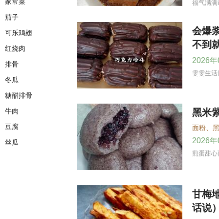
家常菜
福气满满
茄子
会爆
可乐鸡翅
不到
红烧肉
2026
排骨
雯雯生活
冬瓜
糖醋排骨
牛肉
黑米
豆腐
面粉
、
2026
丝瓜
煎蛋甜心
甘梅
话说