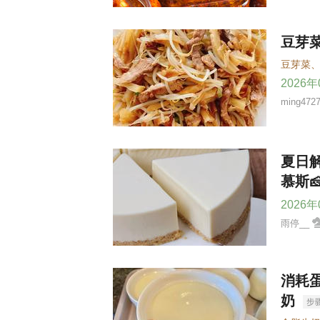
豆芽
豆芽菜
2026
ming472
夏日
慕斯
2026
雨停__
消耗
奶