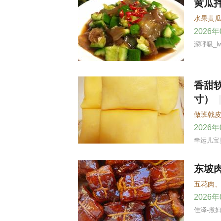
黄瓜
水果黄
2026
深呼吸_lw
香甜
寸）
做班戟
2026
幸运儿宝
东坡
五花肉
2026
佳泽-煮