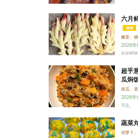
六月
嫩姜
、
2026
谷谷MINI
超乎
瓜焖
南瓜
、
2026
天边_
蔬菜
胡萝卜