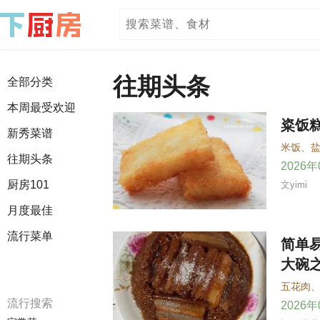
往期头条
全部分类
本周最受欢迎
粢饭
新秀菜谱
米饭
、
往期头条
2026
厨房101
文yimi
月度最佳
流行菜单
简单
大碗
五花肉
流行搜索
2026