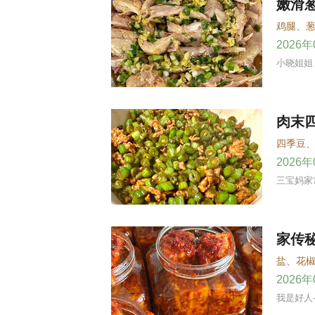
嫩滑
鸡腿
、
2026
小晓姐姐
肉末
四季豆
2026
三宝妈家
家传
盐
、
花
2026
我是好人-