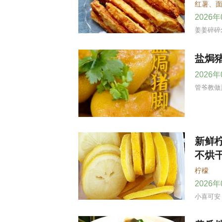
红薯
、
2026
姜姜碎碎
盐焗
2026
管爷教做
新鲜
不烘
柠檬
2026
小喜可安