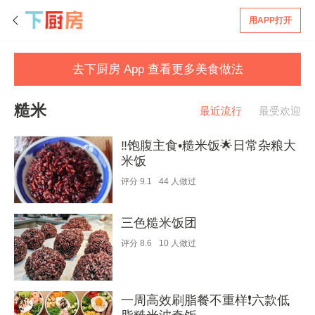
用APP打开
去下厨房 App 查看更多美食做法
糙米
最近流行
最受欢迎
‼️饱腹主食•糙米饭🌟日常杂粮大
米饭
评分
9.1
44
人做过
三色糙米饭团
评分
8.6
10
人做过
一周高效刷脂餐不重样❗️六款低