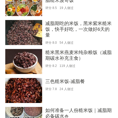
脂糙米波奇饭
评分
8.5
19
人做过
减脂期吃的米饭，黑米紫米糙米
饭，快手好吃，一次做好6天的
量
评分
8.0
54
人做过
糙米黑米燕麦米纯杂粮饭（减脂
期碳水补充主食）
评分
8.2
119
人做过
三色糙米饭-减脂餐
评分
7.8
24
人做过
如何准备一人份糙米饭｜减脂期
必备碳水🍚