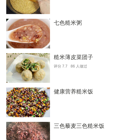
七色糙米粥
糙米薄皮菜团子
评分
7.7
86
人做过
健康营养糙米饭
三色藜麦三色糙米饭