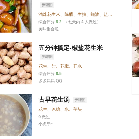
油炸花生米
、
陈醋
、
生抽
、
蚝油
、
盐
、
白糖
、
洋葱丁
综合评分
8.2
（七天内
4
人做过）
美味集合啦
五分钟搞定-椒盐花生米
花生
、
盐
、
花椒
、
开水
综合评分
8.5
多多妈妈-QQ
古早花生汤
花生
、
冰糖
、
水
、
芋头
0
做过
小虎牙c