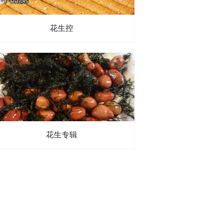
、
黄瓜丁
、
青椒丁
花生控
花生专辑