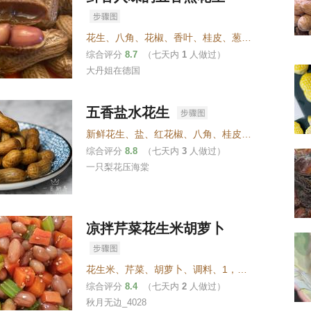
花生
、
八角
、
花椒
、
香叶
、
桂皮
、
葱
、
姜
、
蒜
、
盐
、
综合评分
8.7
（七天内
1
人做过）
大丹姐在德国
五香盐水花生
新鲜花生
、
盐
、
红花椒
、
八角
、
桂皮
、
小茴香
、
香叶
综合评分
8.8
（七天内
3
人做过）
一只梨花压海棠
凉拌芹菜花生米胡萝卜
花生米
、
芹菜
、
胡萝卜
、
调料
、
1，大葱，姜，蒜，花椒，桂皮，香叶，八角，盐（放在花生里一起水煮，没有的可不放）
综合评分
8.4
（七天内
2
人做过）
秋月无边_4028