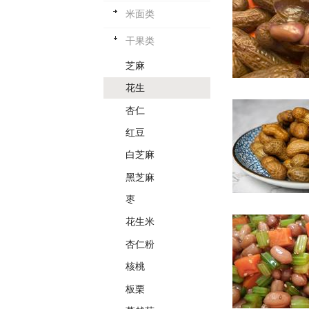
米面类
干果类
芝麻
花生
杏仁
红豆
白芝麻
黑芝麻
枣
花生米
杏仁粉
核桃
板栗