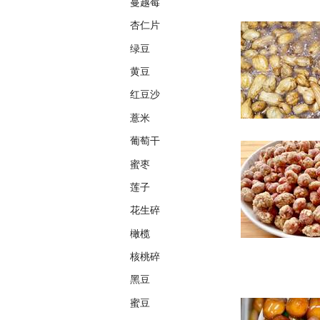
蔓越莓
杏仁片
绿豆
黄豆
红豆沙
薏米
葡萄干
蜜枣
莲子
花生碎
橄榄
核桃碎
黑豆
蜜豆