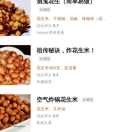
酒鬼花生（简单易做）
花生米
、
干辣椒
、
花椒
、
辣椒粉（或辣椒面）
、
白糖
综合评分
8.3
haiven-简单美食
祖传秘诀，炸花生米！
花生米300克
、
盐适量
综合评分
8.4
菲姨厨房
空气炸锅花生米
花生米
、
玉米油
综合评分
8.0
私厨文君