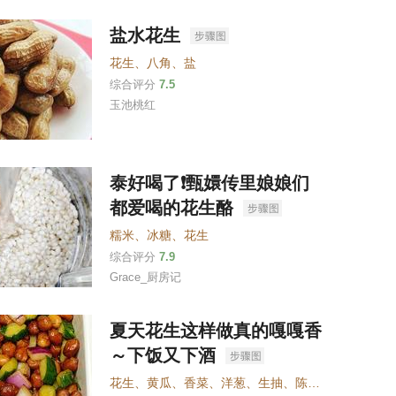
盐水花生
花生
、
八角
、
盐
综合评分
7.5
玉池桃红
泰好喝了❗甄嬛传里娘娘们
都爱喝的花生酪
糯米
、
冰糖
、
花生
综合评分
7.9
Grace_厨房记
夏天花生这样做真的嘎嘎香
～下饭又下酒
花生
、
黄瓜
、
香菜
、
洋葱
、
生抽
、
陈醋
、
蚝油
、
糖
、