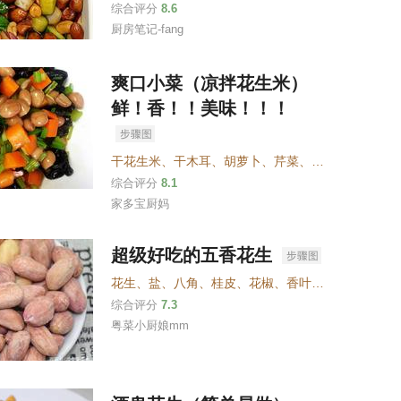
综合评分
8.6
厨房笔记-fang
爽口小菜（凉拌花生米）
鲜！香！！美味！！！
干花生米
、
干木耳
、
胡萝卜
、
芹菜
、
盐
、
蚝油
、
生抽
综合评分
8.1
家多宝厨妈
超级好吃的五香花生
花生
、
盐
、
八角
、
桂皮
、
花椒
、
香叶
、
大葱
综合评分
7.3
粤菜小厨娘mm