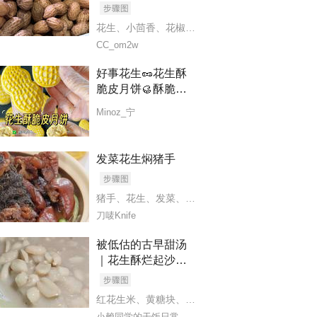
花生
、
小茴香
、
花椒
、
八角
、
桂皮
、
香叶
、
干辣椒
生抽
、
冰糖
、
老抽
、
干辣椒
CC_om2w
好事花生🥜花生酥
脆皮月饼🥮酥脆掉
渣太香了✨
Minoz_宁
、
甘草
、
干辣椒
、
清水
发菜花生焖猪手
猪手
、
花生
、
发菜
、
香菇
、
红枣
、
姜片
、
葱段
、
蒜
刀唛Knife
被低估的古早甜汤
｜花生酥烂起沙，
、
甜而不腻超治愈
红花生米
、
黄糖块
、
香芋
小赖同学的干饭日常