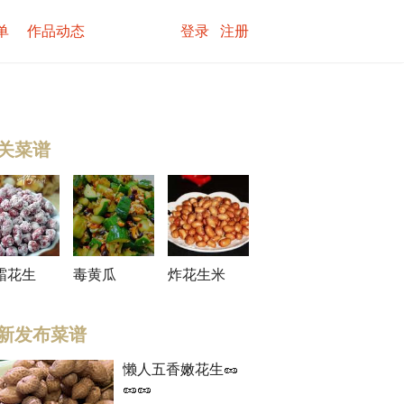
单
作品动态
登录
注册
关菜谱
霜花生
毒黄瓜
炸花生米
新发布菜谱
懒人五香嫩花生🥜
🥜🥜