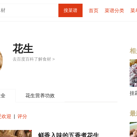
首页
菜谱分类
菜
花生
相
去百度百科了解食材 >
挂
大全
花生营养功效
最
受欢迎
|
评分
鲜香入味的五香煮花生