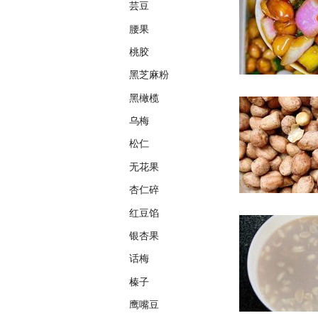
芸豆
腰果
桃胶
黑芝麻粉
黑橄榄
乌梅
松仁
无花果
杏仁碎
红豆馅
银杏果
话梅
榛子
鹰嘴豆