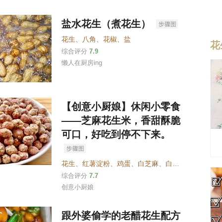
盐水花生（煮花生）
花生
、
八角
、
花椒
、
盐
花
综合评分
7.9
懒人在厨房ing
【创意小厨娘】休闲小零食
——芝麻花生米，香甜酥脆
可口，好吃到停不下来。
花生
、
红薯淀粉
、
鸡蛋
、
白芝麻
、
白糖
、
水
、
食用油
综合评分
7.7
创意小厨娘
跟外婆偷学的老醋花生配方