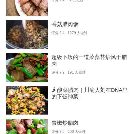
评分
7.4
32
人做过
香菇腊肉饭
评分
8.4
1279
人做过
超级下饭的一道菜蒜苔炒风干腊
肉
评分
7.9
191
人做过
🌶️ 酸菜腊肉｜川渝人刻在DNA里
的下饭神菜！
青椒炒腊肉
评分
7.5
600
人做过