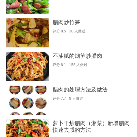
腊肉炒竹笋
评分
8.5
30
人做过
不油腻的烟笋炒腊肉
评分
8.1
155
人做过
腊肉的处理方法及做法
评分
7.7
9
人做过
萝卜干炒腊肉（湘菜）新增腊肉
快速去咸的方法