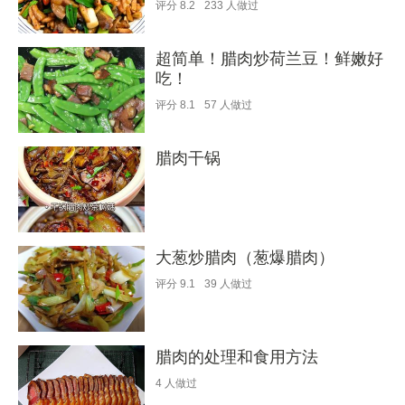
评分
8.2
233
人做过
超简单！腊肉炒荷兰豆！鲜嫩好
吃！
评分
8.1
57
人做过
腊肉干锅
大葱炒腊肉（葱爆腊肉）
评分
9.1
39
人做过
腊肉的处理和食用方法
4
人做过