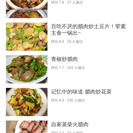
评分
7.9
27
人做过
百吃不厌的腊肉炒土豆片！荤素
主食一锅出~
评分
8.4
16
人做过
青椒炒腊肉
评分
7.7
154
人做过
记忆中的味道·腊肉炒花菜
评分
8.3
130
人做过
自家蒸柴火腊肉