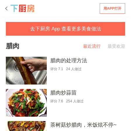
用APP打开
去下厨房 App 查看更多美食做法
腊肉
最近流行
最受欢迎
腊肉的处理方法
评分
7.1
24
人做过
腊肉炒蒜苗
评分
7.6
254
人做过
茶树菇炒腊肉，米饭炫不停~