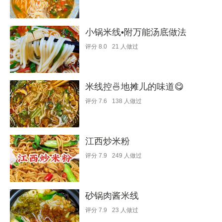
小锅米线•附万能汤底做法
评分
8.0
21
人做过
米线控🍜地摊儿的味道😋
评分
7.6
138
人做过
江西炒米粉
评分
7.9
249
人做过
砂锅肉酱米线
评分
7.9
23
人做过