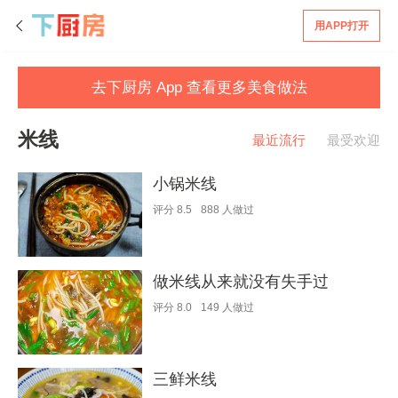
用APP打开
去下厨房 App 查看更多美食做法
米线
最近流行
最受欢迎
小锅米线
评分
8.5
888
人做过
做米线从来就没有失手过
评分
8.0
149
人做过
三鲜米线