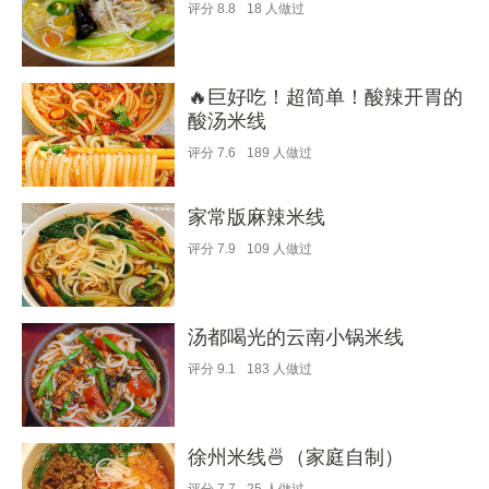
评分
8.8
18
人做过
🔥巨好吃！超简单！酸辣开胃的
酸汤米线
评分
7.6
189
人做过
家常版麻辣米线
评分
7.9
109
人做过
汤都喝光的云南小锅米线
评分
9.1
183
人做过
徐州米线🍜（家庭自制）