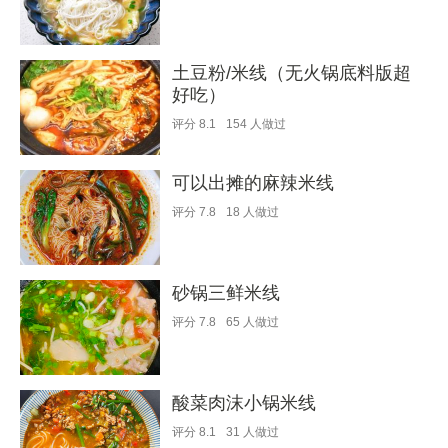
土豆粉/米线（无火锅底料版超
好吃）
评分
8.1
154
人做过
可以出摊的麻辣米线
评分
7.8
18
人做过
砂锅三鲜米线
评分
7.8
65
人做过
酸菜肉沫小锅米线
评分
8.1
31
人做过