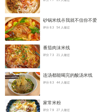
评分
7.7
25
人做过
砂锅米线🍜我就不信你不爱
评分
8.3
54
人做过
番茄肉沫米线
评分
7.3
21
人做过
连汤都能喝完的酸汤米线
评分
8.3
44
人做过
家常米粉
评分
7.9
27
人做过