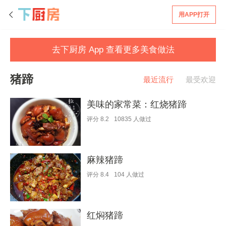
用APP打开
去下厨房 App 查看更多美食做法
猪蹄
最近流行
最受欢迎
美味的家常菜：红烧猪蹄
评分
8.2
10835
人做过
麻辣猪蹄
评分
8.4
104
人做过
红焖猪蹄