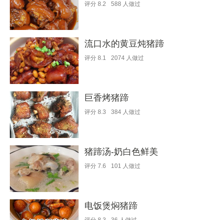
评分
8.2
588
人做过
流口水的黄豆炖猪蹄
评分
8.1
2074
人做过
巨香烤猪蹄
评分
8.3
384
人做过
猪蹄汤-奶白色鲜美
评分
7.6
101
人做过
电饭煲焖猪蹄