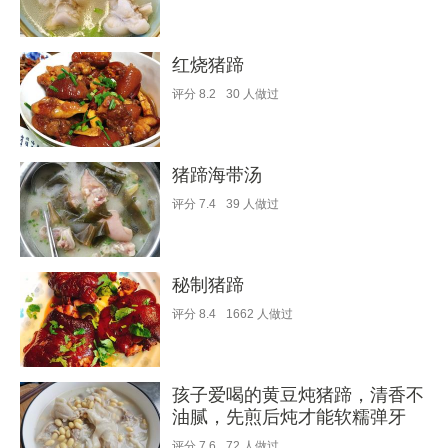
红烧猪蹄
评分
8.2
30
人做过
猪蹄海带汤
评分
7.4
39
人做过
秘制猪蹄
评分
8.4
1662
人做过
孩子爱喝的黄豆炖猪蹄，清香不
油腻，先煎后炖才能软糯弹牙
评分
7.6
72
人做过