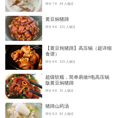
评分
7.6
44
人做过
黄豆焖猪蹄
评分
8.6
221
人做过
【黄豆炖猪蹄】高压锅（超详细
食谱）
评分
8.6
315
人做过
超级软糯，简单易做‼️电高压锅
版黄豆焖猪蹄
评分
8.8
31
人做过
猪蹄山药汤
评分
8.3
62
人做过