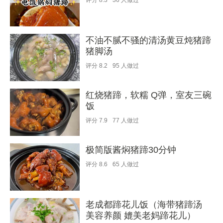
评分
8.3
36
人做过
不油不腻不骚的清汤黄豆炖猪蹄
猪脚汤
评分
8.2
95
人做过
红烧猪蹄，软糯 Q弹，室友三碗
饭
评分
7.9
77
人做过
极简版酱焖猪蹄30分钟
评分
8.6
65
人做过
老成都蹄花儿饭（海带猪蹄汤
美容养颜 媲美老妈蹄花儿）