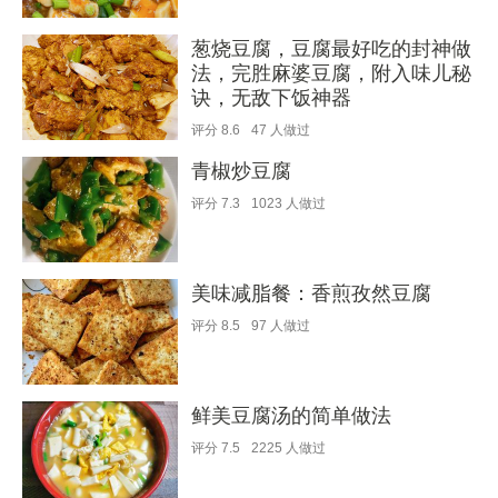
葱烧豆腐，豆腐最好吃的封神做
法，完胜麻婆豆腐，附入味儿秘
诀，无敌下饭神器
评分
8.6
47
人做过
青椒炒豆腐
评分
7.3
1023
人做过
美味减脂餐：香煎孜然豆腐
评分
8.5
97
人做过
鲜美豆腐汤的简单做法
评分
7.5
2225
人做过