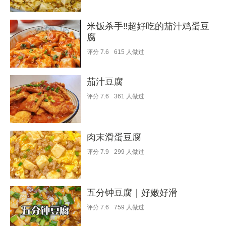
米饭杀手‼️超好吃的茄汁鸡蛋豆
腐
评分
7.6
615
人做过
茄汁豆腐
评分
7.6
361
人做过
肉末滑蛋豆腐
评分
7.9
299
人做过
五分钟豆腐｜好嫩好滑
评分
7.6
759
人做过