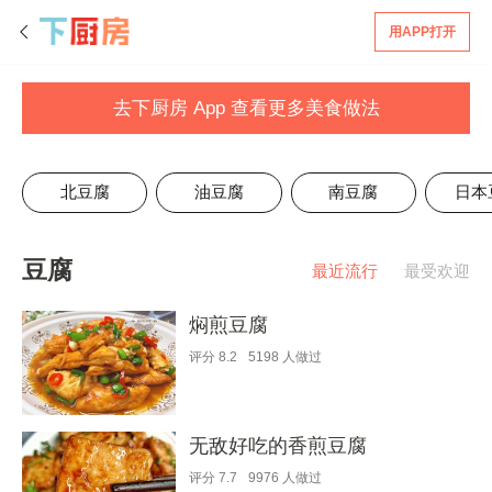
用APP打开
去下厨房 App 查看更多美食做法
北豆腐
油豆腐
南豆腐
日本
豆腐
最近流行
最受欢迎
焖煎豆腐
评分
8.2
5198
人做过
无敌好吃的香煎豆腐
评分
7.7
9976
人做过