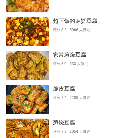
超下饭的麻婆豆腐
评分
8.2
5966
人做过
家常葱烧豆腐
评分
8.0
533
人做过
脆皮豆腐
评分
7.4
2208
人做过
葱烧豆腐
评分
7.8
1054
人做过