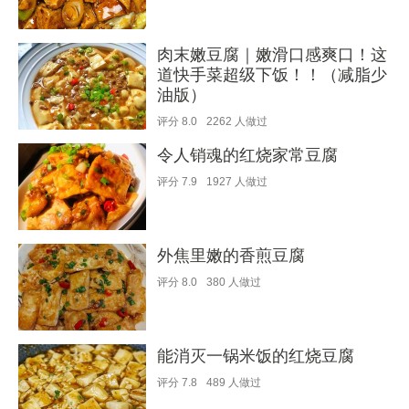
肉末嫩豆腐｜嫩滑口感爽口！这
道快手菜超级下饭！！（减脂少
油版）
评分
8.0
2262
人做过
令人销魂的红烧家常豆腐
评分
7.9
1927
人做过
外焦里嫩的香煎豆腐
评分
8.0
380
人做过
能消灭一锅米饭的红烧豆腐
评分
7.8
489
人做过