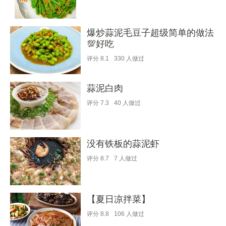
爆炒蒜泥毛豆子超级简单的做法
💯好吃
评分
8.1
330
人做过
蒜泥白肉
评分
7.3
40
人做过
没有铁板的蒜泥虾
评分
8.7
7
人做过
【夏日凉拌菜】
评分
8.8
106
人做过