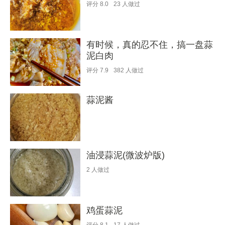
评分
8.0
23
人做过
有时候，真的忍不住，搞一盘蒜
泥白肉
评分
7.9
382
人做过
蒜泥酱
油浸蒜泥(微波炉版)
2
人做过
鸡蛋蒜泥