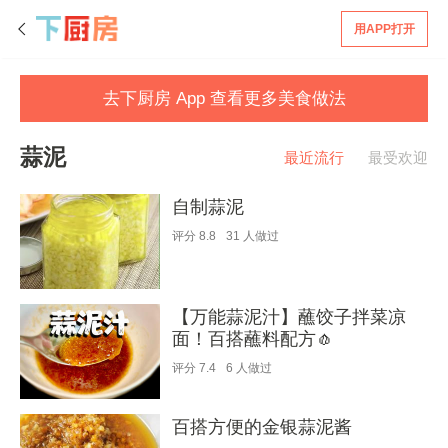
用APP打开
去下厨房 App 查看更多美食做法
蒜泥
最近流行
最受欢迎
自制蒜泥
评分
8.8
31
人做过
【万能蒜泥汁】蘸饺子拌菜凉
面！百搭蘸料配方🧄
评分
7.4
6
人做过
百搭方便的金银蒜泥酱