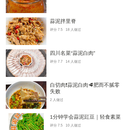
蒜泥拌里脊
评分
7.5
18
人做过
四川名菜“蒜泥白肉”
评分
7.7
14
人做过
白切肉❗️蒜泥白肉🥩肥而不腻零
失败
2
人做过
1分钟学会蒜泥豇豆｜轻食素菜
评分
7.5
10
人做过