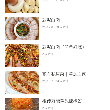
评分
8.1
17
人做过
蒜泥白肉
评分
7.8
29
人做过
蒜泥白肉（简单好吃）
2
人做过
贰哥私房菜｜蒜泥白肉
评分
8.2
63
人做过
祖传万能蒜泥辣椒酱
2
人做过