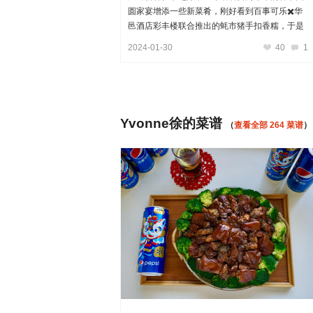
圆家宴增添一些新菜肴，刚好看到百事可乐✖️华
邑酒店彩丰楼联合推出的蚝市猪手扣香糯，于是
我决定在家复刻一下这道在港粤饮食文化中寓意
2024-01-30
40
1
着“好事就手”的喜庆菜。 蚝豉的鲜香与猪手丰富
的胶质，经过长时间的文火...
Yvonne徐的菜谱
（
查看全部 264 菜谱
）