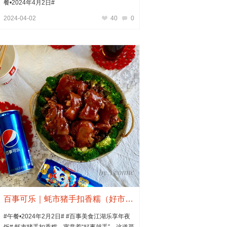
餐•2024年4月2日#
2024-04-02
40
0
百事可乐｜蚝市猪手扣香糯（好市就手）
#午餐•2024年2月2日# #百事美食江湖乐享年夜
饭# 蚝市猪手扣香糯，寓意着“好事就手”。这道菜