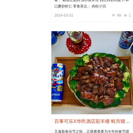
口蘑炒虾仁 零食茶点： 肉松小贝
2024-03-31
48
1
百事可乐X华邑酒店彩丰楼 蚝市猪手扣香糯
又逢新春佳节之际，正琢磨着要为今年的春节团