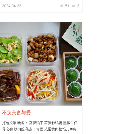
2024-04-23
51
3
不负美食与爱
打包投喂 晚餐： 宫保鸡丁 莴笋炒鸡蛋 黑椒牛仔
骨 茭白炒肉丝 茶点：青团 咸蛋黄肉松馅儿 #晚