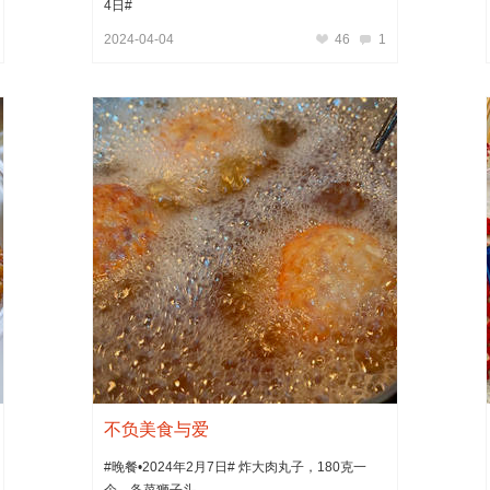
4日#
2024-04-04
46
1
不负美食与爱
#晚餐•2024年2月7日# 炸大肉丸子，180克一
个，备菜狮子头。