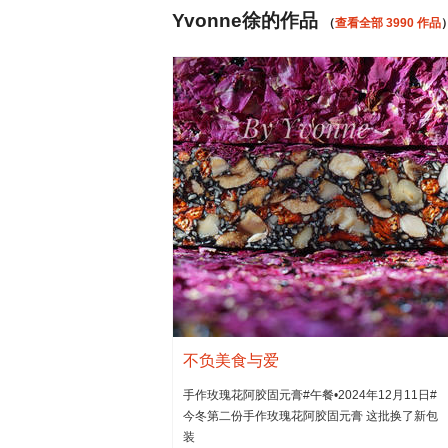
Yvonne徐的作品
（
查看全部 3990 作品
不负美食与爱
手作玫瑰花阿胶固元膏#午餐•2024年12月11日#
今冬第二份手作玫瑰花阿胶固元膏 这批换了新包
装