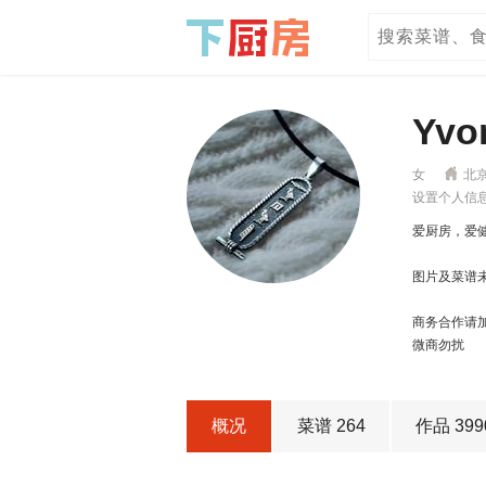
Yv
女
北京
设置个人信
爱厨房，爱
图片及菜谱
商务合作请加微
微商勿扰
概况
菜谱 264
作品 399