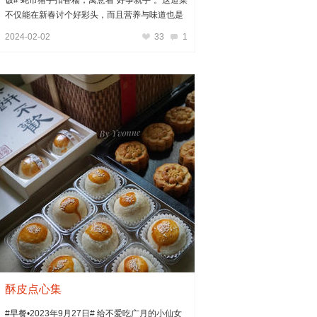
不仅能在新春讨个好彩头，而且营养与味道也是
非常棒的。蚝豉的鲜香与猪手丰富的胶质，经过
2024-02-02
33
1
长时间的文火炖煮，味道相互融合软糯鲜美很有
层次感。
酥皮点心集
#早餐•2023年9月27日# 给不爱吃广月的小仙女