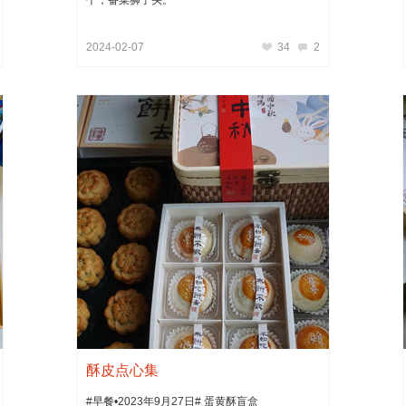
2024-02-07
34
2
酥皮点心集
#早餐•2023年9月27日# 蛋黄酥盲盒