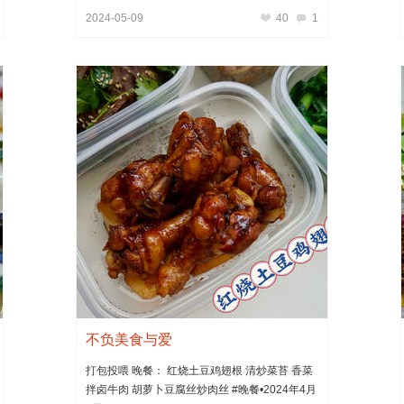
2024-05-09
40
1
不负美食与爱
打包投喂 晚餐： 红烧土豆鸡翅根 清炒菜苔 香菜
拌卤牛肉 胡萝卜豆腐丝炒肉丝 #晚餐•2024年4月