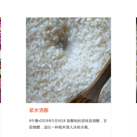
）
紫米酒酿
#午餐•2024年5月9日# 新酿制的原味甜酒酿，甘
甜微醺，滤出一杯糯米酒入冰箱冷藏。