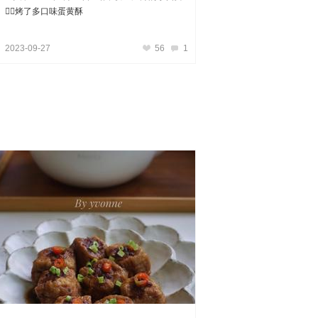
🧚‍♀️烤了多口味蛋黄酥
2023-09-27
56
1