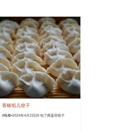
香椿馅儿饺子
#晚餐•2024年4月23日# 包了两盖帘饺子