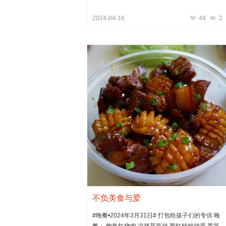
2024-04-16
44
2
不负美食与爱
#晚餐•2024年3月31日# 打包给孩子们的专供 晚
餐： 鲍鱼红烧肉 凉拌莴笋丝 西红柿炒鸡蛋 芦笋