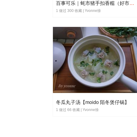
百事可乐｜蚝市猪手扣香糯（好市就手）
1 做过 300 收藏 |
Yvonne徐
冬瓜丸子汤【moido 陌冬煲仔锅】
1 做过 66 收藏 |
Yvonne徐