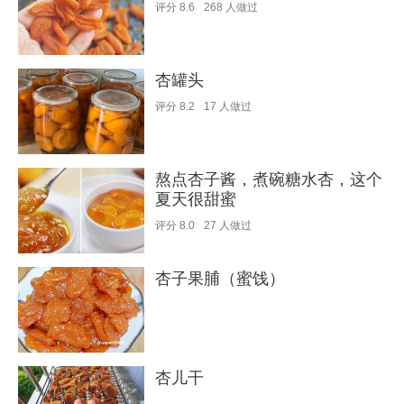
评分
8.6
268
人做过
杏罐头
评分
8.2
17
人做过
熬点杏子酱，煮碗糖水杏，这个
夏天很甜蜜
评分
8.0
27
人做过
杏子果脯（蜜饯）
杏儿干