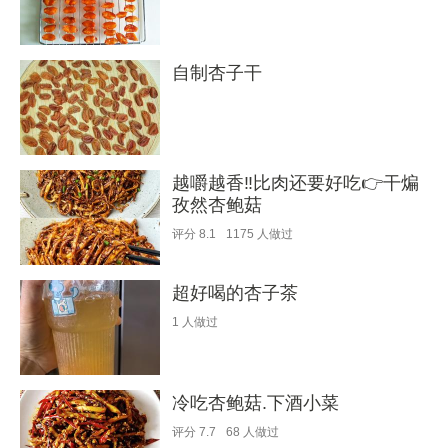
自制杏子干
越嚼越香‼️比肉还要好吃👉干煸
孜然杏鲍菇
评分
8.1
1175
人做过
超好喝的杏子茶
1
人做过
冷吃杏鲍菇.下酒小菜
评分
7.7
68
人做过