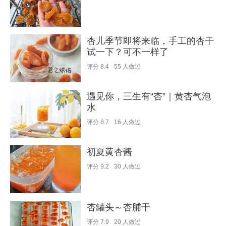
杏儿季节即将来临，手工的杏干
试一下？可不一样了
评分
8.4
55
人做过
遇见你，三生有“杏”｜黄杏气泡
水
评分
8.7
16
人做过
初夏黄杏酱
评分
9.2
30
人做过
杏罐头～杏脯干
评分
7.9
20
人做过