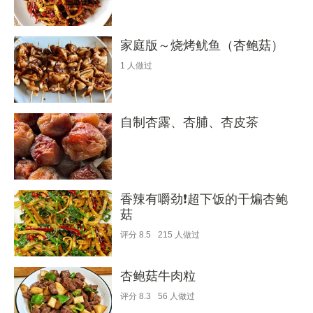
家庭版～烧烤鱿鱼（杏鲍菇）
1
人做过
自制杏露、杏脯、杏皮茶
香辣有嚼劲❗️超下饭的干煸杏鲍
菇
评分
8.5
215
人做过
杏鲍菇牛肉粒
评分
8.3
56
人做过