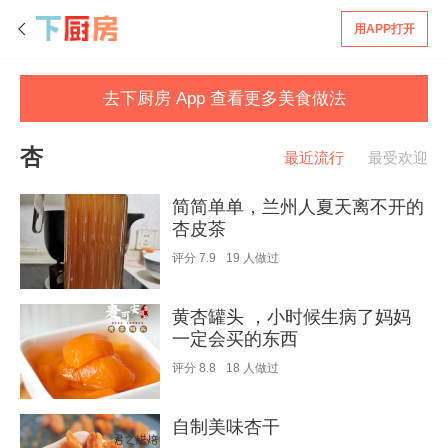
用APP打开
去下厨房 App 查看更多美食做法
杏
最近流行
最受欢迎
简简单单，兰州人夏天离不开的
杏皮茶
评分
7.9
19
人做过
黄杏罐头 ，小时候生病了妈妈
一定会买的东西
评分
8.8
18
人做过
自制美味杏干