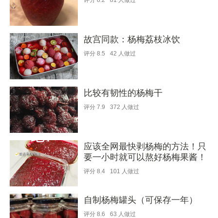
评分
8.2
81
人做过
故宫同款：杨梅荔枝冰饮
评分
8.5
42
人做过
比较有韧性的杨梅干
评分
7.9
372
人做过
应该全网最快剥杨梅的方法！只
要一小时就可以熬好杨梅果酱！
评分
8.4
101
人做过
自制杨梅罐头（可保存一年）
评分
8.6
63
人做过