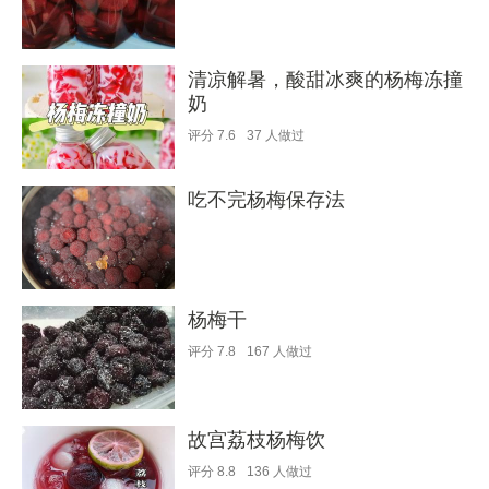
清凉解暑，酸甜冰爽的杨梅冻撞
奶
评分
7.6
37
人做过
吃不完杨梅保存法
杨梅干
评分
7.8
167
人做过
故宫荔枝杨梅饮
评分
8.8
136
人做过