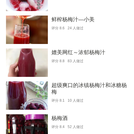
鲜榨杨梅汁—小美
评分
8.6
24
人做过
媲美网红～浓郁杨梅汁
评分
8.8
83
人做过
超级爽口的冰镇杨梅汁和冰糖杨
梅
评分
8.1
10
人做过
杨梅酒
评分
8.4
52
人做过