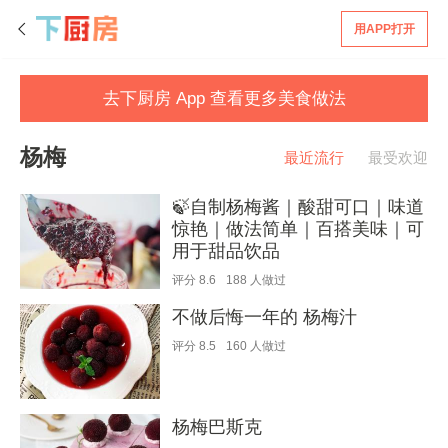
用APP打开
去下厨房 App 查看更多美食做法
杨梅
最近流行
最受欢迎
🍃自制杨梅酱｜酸甜可口｜味道
惊艳｜做法简单｜百搭美味｜可
用于甜品饮品
评分
8.6
188
人做过
不做后悔一年的 杨梅汁
评分
8.5
160
人做过
杨梅巴斯克