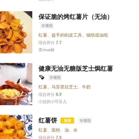
保证脆的烤红薯片（无油）
红薯
、
趁手的削皮工具
、
锡纸或油纸
综合评分
7.7
萱mua袖
健康无油无糖版芝士焗红薯
🍠
红薯
、
马苏里拉芝士
、
牛奶
综合评分
8.9
小拉的小可乐儿
红薯饼
红薯
、
面粉
、
油
、
水
综合评分
7.9