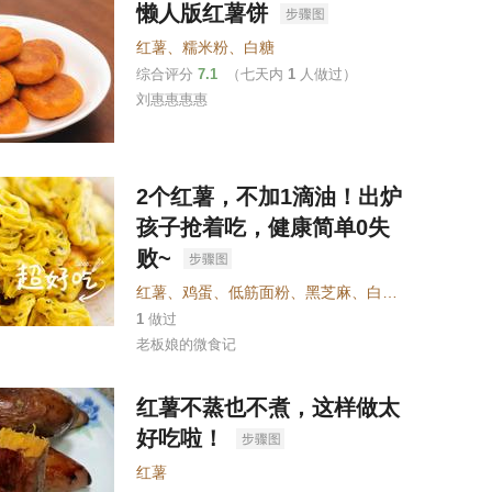
懒人版红薯饼
红薯
、
糯米粉
、
白糖
综合评分
7.1
（七天内
1
人做过）
刘惠惠惠惠
2个红薯，不加1滴油！出炉
孩子抢着吃，健康简单0失
败~
红薯
、
鸡蛋
、
低筋面粉
、
黑芝麻
、
白砂糖
1
做过
老板娘的微食记
红薯不蒸也不煮，这样做太
好吃啦！
红薯