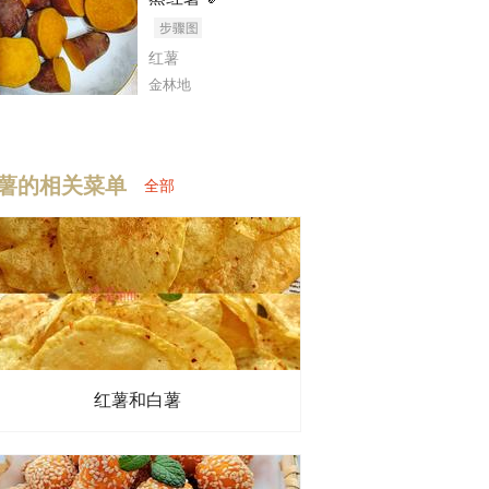
红薯
金林地
（方法2）
薯的相关菜单
全部
红薯和白薯