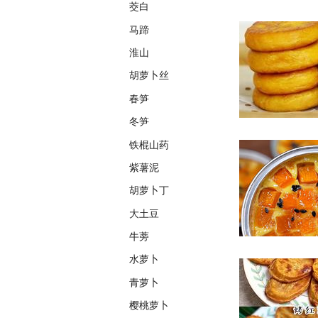
茭白
马蹄
淮山
胡萝卜丝
春笋
冬笋
铁棍山药
紫薯泥
胡萝卜丁
大土豆
牛蒡
水萝卜
青萝卜
樱桃萝卜