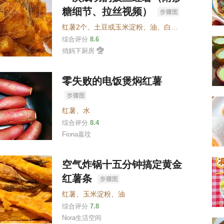
糖细节、拉丝视频）
红薯2个
、
土豆或玉米淀粉
、
油
、
白糖
、
清水
综合评分
8.6
俏妈下厨房
零失败的电饭煲焖红薯
红薯
、
水
综合评分
8.4
Fiona嘉玟
空气炸锅十五分钟搞定黄金
红薯条
红薯
、
玉米淀粉
、
油
综合评分
7.8
Nora生活空间