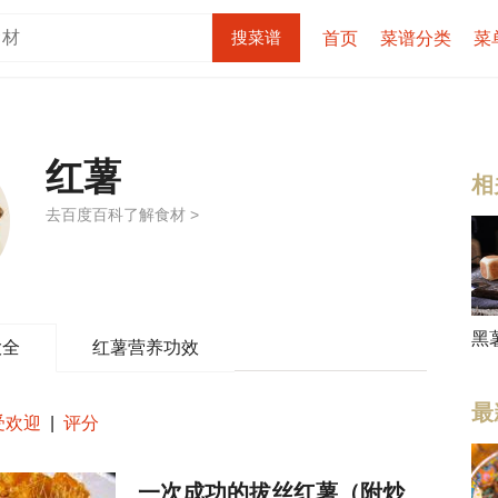
首页
菜谱分类
菜
红薯
相
去百度百科了解食材 >
黑
大全
红薯营养功效
最
受欢迎
|
评分
一次成功的拔丝红薯（附炒