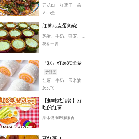
五花肉
、
红薯干
、
蒜苗
、
姜蒜
Miss念
红薯燕麦蛋奶碗
鸡蛋
、
牛奶
、
燕麦
、
番薯
花卷一切
『糕』红薯糯米卷
红薯
、
牛奶
、
玉米油
、
糯米粉
、
玉米淀粉
、
白糖、
灰发飞
【趣味减脂餐】好
吃的红薯
身体健康吃嘛嘛香
蒸红薯🍠