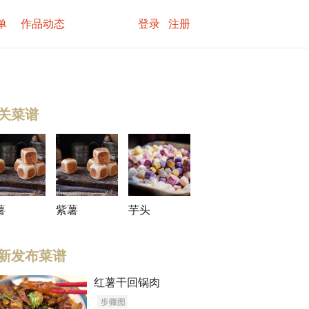
单
作品动态
登录
注册
关菜谱
薯
紫薯
芋头
新发布菜谱
红薯干回锅肉