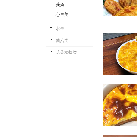
菱角
心里美
水果
菌菇类
花朵植物类