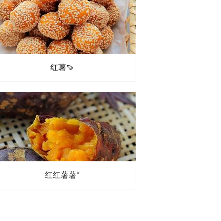
红薯🍠
红红薯薯°