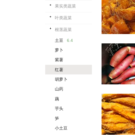
果实类蔬菜
叶类蔬菜
根茎蔬菜
土豆
6.4
萝卜
紫薯
红薯
胡萝卜
山药
藕
芋头
笋
小土豆