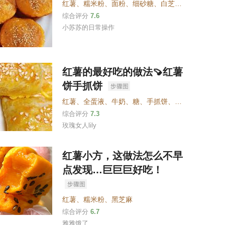
红薯
、
糯米粉
、
面粉
、
细砂糖
、
白芝麻
、
牛奶
综合评分
7.6
小苏苏的日常操作
红薯的最好吃的做法🍠红薯
饼手抓饼
红薯
、
全蛋液
、
牛奶
、
糖
、
手抓饼
、
白芝麻
、
芝士
综合评分
7.3
玫瑰女人lily
红薯小方，这做法怎么不早
点发现…巨巨巨好吃！
红薯
、
糯米粉
、
黑芝麻
综合评分
6.7
雅雅饿了