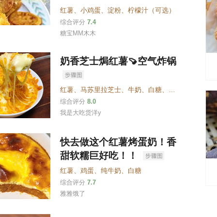
红薯
、
小鸡蛋
、
淀粉
、
柠檬汁（可选）
综合评分
7.4
糖宝MM木木
奶香芝士焗红薯🍠空气炸锅
红薯
、
马苏里拉芝士
、
牛奶
、
白糖
、
黄油
综合评分
8.0
我是大吃货洋y
快去做这个红薯烤蛋奶！香
甜软糯巨好吃！！
红薯
、
鸡蛋
、
纯牛奶
、
白糖
综合评分
7.7
雅雅饿了