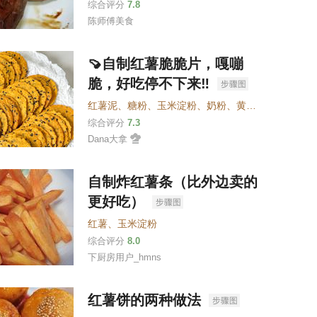
综合评分
7.8
陈师傅美食
🍠自制红薯脆脆片，嘎嘣
脆，好吃停不下来‼️
红薯泥
、
糖粉
、
玉米淀粉
、
奶粉
、
黄油
、
黑芝麻
综合评分
7.3
Dana大拿
自制炸红薯条（比外边卖的
更好吃）
红薯
、
玉米淀粉
综合评分
8.0
下厨房用户_hmns
红薯饼的两种做法