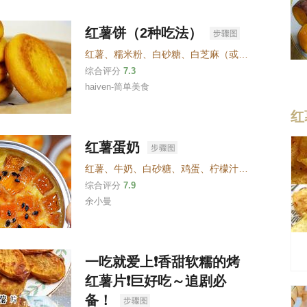
红薯饼（2种吃法）
红薯
、
糯米粉
、
白砂糖
、
白芝麻（或面包糠）
、
面粉
综合评分
7.3
haiven-简单美食
红
红薯蛋奶
红薯
、
牛奶
、
白砂糖
、
鸡蛋
、
柠檬汁（去腥）
综合评分
7.9
余小曼
一吃就爱上❗️香甜软糯的烤
红薯片❗️巨好吃～追剧必
备！