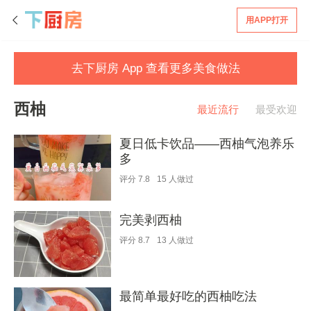
用APP打开
去下厨房 App 查看更多美食做法
西柚
最近流行
最受欢迎
夏日低卡饮品——西柚气泡养乐
多
评分
7.8
15
人做过
完美剥西柚
评分
8.7
13
人做过
最简单最好吃的西柚吃法