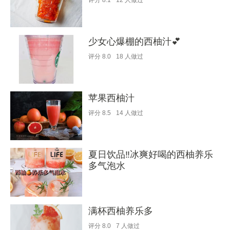
评分
8.1
12
人做过
少女心爆棚的西柚汁💕
评分
8.0
18
人做过
苹果西柚汁
评分
8.5
14
人做过
夏日饮品‼️冰爽好喝的西柚养乐
多气泡水
满杯西柚养乐多
评分
8.0
7
人做过