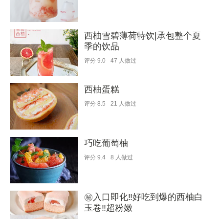
西柚雪碧薄荷特饮|承包整个夏
季的饮品
评分
9.0
47
人做过
西柚蛋糕
评分
8.5
21
人做过
巧吃葡萄柚
评分
9.4
8
人做过
㊙️入口即化‼️好吃到爆的西柚白
玉卷‼️超粉嫩