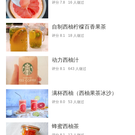
评分
7.8
16
人做过
自制西柚柠檬百香果茶
评分
8.1
18
人做过
动力西柚汁
评分
8.1
643
人做过
满杯西柚（西柚果茶冰沙）
评分
8.0
53
人做过
蜂蜜西柚茶