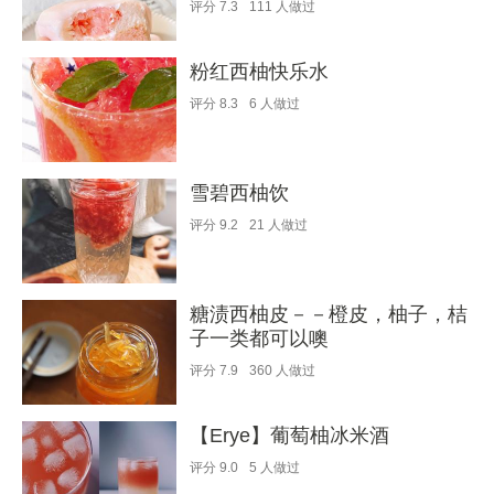
评分
7.3
111
人做过
粉红西柚快乐水
评分
8.3
6
人做过
雪碧西柚饮
评分
9.2
21
人做过
糖渍西柚皮－－橙皮，柚子，桔
子一类都可以噢
评分
7.9
360
人做过
【Erye】葡萄柚冰米酒
评分
9.0
5
人做过