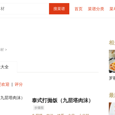
首页
菜谱分类
菜
相
材 >
法大全
罗
受欢迎
|
评分
最
泰式打抛饭（九层塔肉沫）