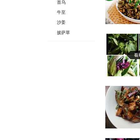
首乌
牛至
沙姜
披萨草