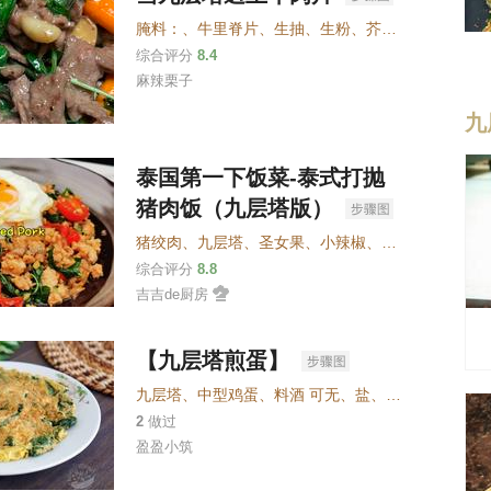
腌料：
、
牛里脊片
、
生抽
、
生粉
、
芥花油
、
黑胡椒粉
综合评分
8.4
麻辣栗子
九
泰国第一下饭菜-泰式打抛
猪肉饭（九层塔版）
猪绞肉
、
九层塔
、
圣女果
、
小辣椒
、
大蒜
、
小洋葱
、
综合评分
8.8
吉吉de厨房
【九层塔煎蛋】
九层塔
、
中型鸡蛋
、
料酒 可无
、
盐
、
鱼露 可无
、
胡
2
做过
盈盈小筑