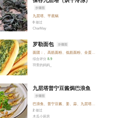
保存九层塔（烘干冷冻）
九层塔
、
平底锅
0
做过
CharMay
罗勒面包
面团：
、
高筋面粉
、
低筋面粉
、
全蛋液
、
细砂糖
、
盐
综合评分
8.9
羽萱的妈妈_
九层塔普宁豆酱焗巴浪鱼
巴浪鱼
、
普宁豆酱
、
姜
、
蒜
、
九层塔
、
芹菜
、
小米辣
2
做过
木瓜小厨房