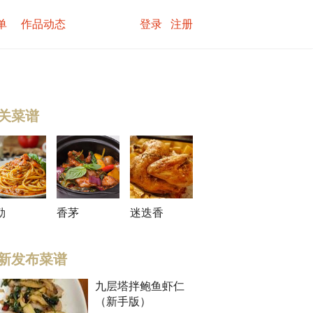
单
作品动态
登录
注册
关菜谱
勒
香茅
迷迭香
新发布菜谱
九层塔拌鲍鱼虾仁
（新手版）