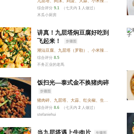
九层塔
、
肉沫
、
鸡蛋
、
大蒜
、
小米辣
、
洋葱
、
四季豆
综合评分
9.1
（七天内
1
人做过）
木瓜小厨房
讲真！九层塔焖豆腐好吃到
飞起来！
潮汕豆腐
、
九层塔（罗勒）
、
小米辣
、
生抽
、
纯净水
综合评分
8.5
不务正业的老馬
饭扫光—泰式金不换猪肉碎
猪肉碎
、
九层塔
、
大蒜
、
红尖椒
、
生抽
、
蚝油
、
鱼露
综合评分
8.6
（七天内
2
人做过）
stefaniehui
当九层塔遇上牛肉片