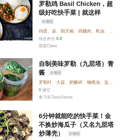
罗勒鸡 Basil Chicken，超
级好吃快手菜 | 就这样
鸡蛋
、
蒜
、
朝天椒
、
鸡腿肉
、
耗油
、
生抽
、
老抽
、
白
综合评分
8.8
苗苗Claire
自制美味罗勒（九层塔）青
酱
罗勒叶
、
大蒜
、
奶酪碎
、
橄榄油
、
盐
、
白糖
、
黑胡椒
0
做过
食习生TastySense
6分钟就能吃的快手菜！金
不换炒海瓜子（又名九层塔
炒薄壳）