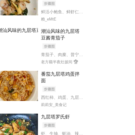
、
蚝油
、
生抽
、
鱼露
、
白糖
鲜活小鲍鱼
、
鲜虾仁
、
九层塔（罗勒叶）只留嫩叶
赖_eMtE
潮汕风味的九层塔
豆酱青茄子
、
橄榄油
青茄子
、
肉糜
、
普宁豆酱
、
九层塔
、
蒜末
、
小米椒
老方额半夜灶披间
番茄九层塔鸡蛋拌
面
西红柿
、
鸡蛋
、
九层塔
、
小米辣
、
挂面/意面均可
、
糖
莉莉安_美食记
九层塔罗氏虾
虾
、
生抽
、
蚝油
、
辣鲜露
、
黑胡椒
、
九层塔
、
干红