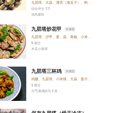
九层塔
、
大蒜
、
薄壳（海瓜子）
、
料酒
、
糖
、
盐
、
黄
综合评分
7.7
清风紫铃
九层塔炒花甲
九层塔
、
沙甲
、
姜
、
蒜
、
青椒
、
小米辣
、
生抽
、
蚝油
5
做过
木瓜小厨房
九层塔三杯鸡
鸡腿
、
九层塔
、
小米辣
、
大蒜
、
姜片
、
生抽
、
老抽
、
1
做过
元气满满的马卡龙