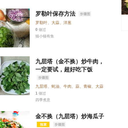
罗勒叶保存方法
罗勒叶
、
大蒜
、
洋葱
0
做过
猫小猫有鱼
九层塔（金不换）炒牛肉，
一定要试，超好吃下饭
九层塔
、
蚝油
、
牛肉
、
蒜
、
青椒
、
大蒜
1
做过
四季煮意
金不换（九层塔）炒海瓜子