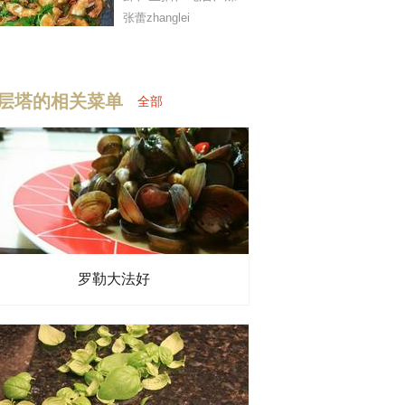
张蕾zhanglei
、
其它：
、
九层塔
、
永安黄椒
、
葱姜蒜
、
海盐
层塔的相关菜单
全部
鱼露
、
生抽
、
糖
、
清水
罗勒大法好
椒粉