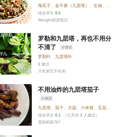
海瓜子
、
金不换（九层塔）
、
生抽
、
蚝油
、
白糖
、
盐
综合评分
8.6
Wenglin厨房笔记
罗勒和九层塔，再也不用分
不清了
罗勒叶
、
九层塔叶
1
做过
只长厨艺不长肉
不用油炸的九层塔茄子
九层塔
、
茄子
、
大蒜
、
小米辣
、
五花肉
、
酱油
、
蚝油
综合评分
8.1
（七天内
1
人做过）
雪莉莉莉767