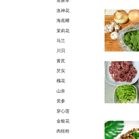
鱼腥草
洛神花
海底椰
茉莉花
马兰
川贝
黄芪
芡实
槐花
山奈
党参
穿心莲
金银花
肉桂粉