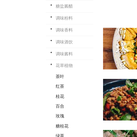
糖盐酱醋
调味粉料
调味香料
调味酒饮
调味酱料
花草植物
茶叶
红茶
桂花
百合
玫瑰
糖桂花
绿茶