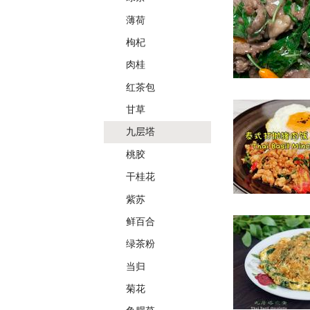
薄荷
枸杞
肉桂
红茶包
甘草
九层塔
桃胶
干桂花
紫苏
鲜百合
绿茶粉
当归
菊花