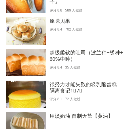
子』
评分
8.8
589
人做过
原味贝果
评分
8.4
702
人做过
超级柔软的吐司（波兰种+烫种+
60%中种）
评分
8.4
35
人做过
很努力才能失败的轻乳酪蛋糕
隔离食记1⃣️7⃣️
评分
8.1
72
人做过
用淡奶油 自制无盐【黄油】