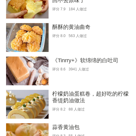
回不去原味了
评分
7.9
184
人做过
酥酥的黄油曲奇
评分
8.0
563
人做过
《Tinrry+》软绵绵的白吐司
评分
8.6
3941
人做过
柠檬奶油蛋糕卷，超好吃的柠檬
香缇奶油做法
评分
8.2
88
人做过
蒜香黄油包