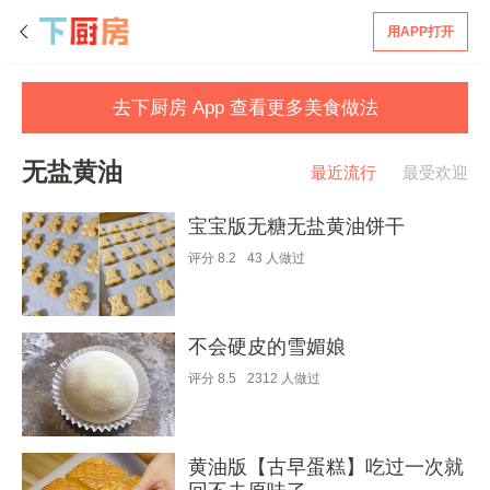
用APP打开
去下厨房 App 查看更多美食做法
无盐黄油
最近流行
最受欢迎
宝宝版无糖无盐黄油饼干
评分
8.2
43
人做过
不会硬皮的雪媚娘
评分
8.5
2312
人做过
黄油版【古早蛋糕】吃过一次就