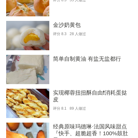
评分
8.3
55
人做过
金沙奶黄包
评分
8.3
28
人做过
简单自制黄油 有盐无盐都行
实现椰蓉扭扭酥自由❗️消耗蛋挞
皮
评分
8.1
89
人做过
经典原味玛德琳·法国风味甜点
『快手、超脆超香！100%鼓肚