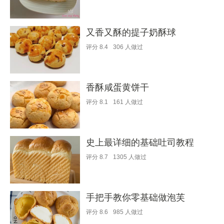
又香又酥的提子奶酥球
评分
8.4
306
人做过
香酥咸蛋黄饼干
评分
8.1
161
人做过
史上最详细的基础吐司教程
评分
8.7
1305
人做过
手把手教你零基础做泡芙
评分
8.6
985
人做过