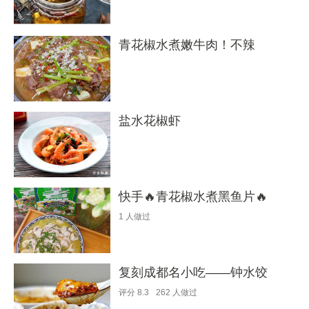
青花椒水煮嫩牛肉！不辣
盐水花椒虾
快手🔥青花椒水煮黑鱼片🔥
1
人做过
复刻成都名小吃——钟水饺
评分
8.3
262
人做过