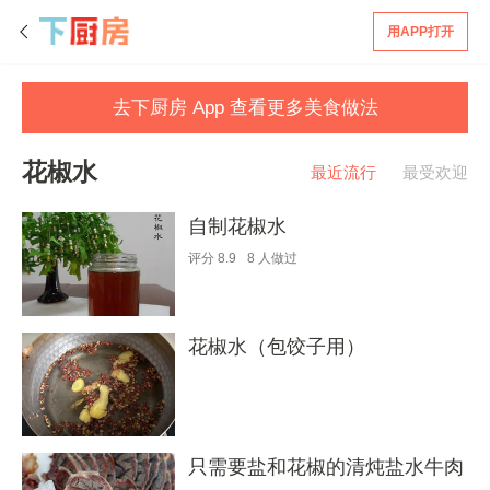
用APP打开
去下厨房 App 查看更多美食做法
花椒水
最近流行
最受欢迎
自制花椒水
评分
8.9
8
人做过
花椒水（包饺子用）
只需要盐和花椒的清炖盐水牛肉