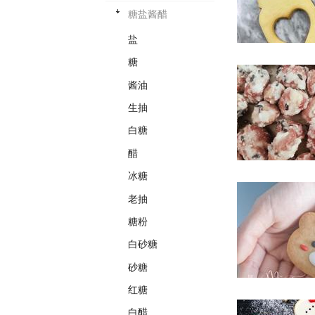
糖盐酱醋
盐
糖
酱油
生抽
白糖
醋
冰糖
老抽
糖粉
白砂糖
砂糖
红糖
白醋