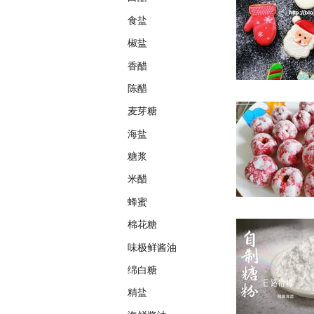
食盐
椒盐
香醋
陈醋
麦芽糖
海盐
糖浆
米醋
蜂蜜
棉花糖
味极鲜酱油
绵白糖
精盐