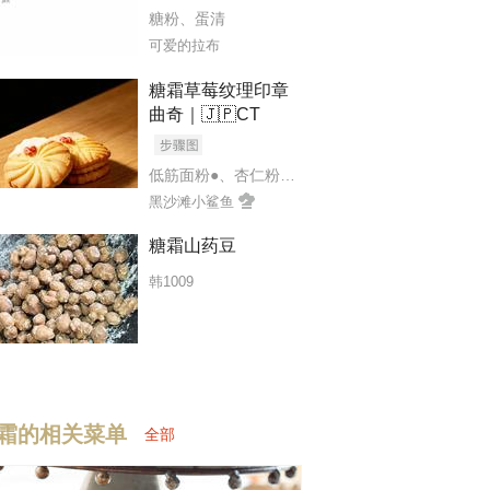
糖粉
、
蛋清
可爱的拉布
糖霜草莓纹理印章
曲奇｜🇯🇵CT
低筋面粉●
、
杏仁粉●
、
糖粉●
、
盐●
、
无盐黄油
、
鸡
黑沙滩小鲨鱼
糖霜山药豆
韩1009
油
、
糖粉
、
蛋液
、
低粉
霜的相关菜单
全部