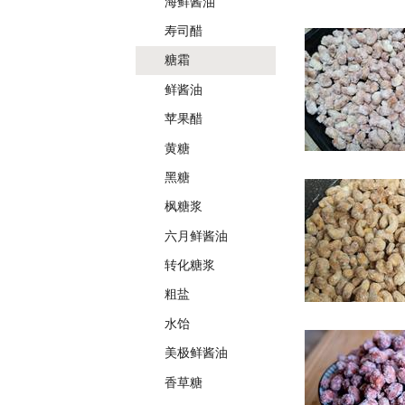
海鲜酱油
寿司醋
糖霜
鲜酱油
苹果醋
黄糖
黑糖
枫糖浆
六月鲜酱油
转化糖浆
粗盐
水饴
美极鲜酱油
香草糖