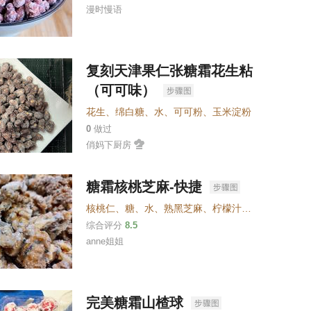
漫时慢语
复刻天津果仁张糖霜花生粘
（可可味）
花生
、
绵白糖
、
水
、
可可粉
、
玉米淀粉
0
做过
俏妈下厨房
糖霜核桃芝麻-快捷
核桃仁
、
糖
、
水
、
熟黑芝麻
、
柠檬汁或白醋
综合评分
8.5
anne姐姐
完美糖霜山楂球