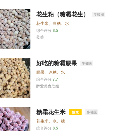
花生粘（糖霜花生）
花生米
、
白糖
、
水
综合评分
8.5
蓝关
好吃的糖霜腰果
腰果
、
冰糖
、
水
综合评分
7.7
醉爱美食欣姐
糖霜花生米
花生米
、
水
、
糖
综合评分
8.5