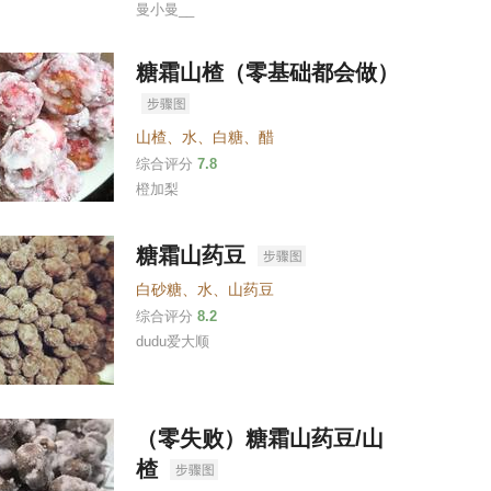
曼小曼__
糖霜山楂（零基础都会做）
山楂
、
水
、
白糖
、
醋
综合评分
7.8
橙加梨
糖霜山药豆
白砂糖
、
水
、
山药豆
综合评分
8.2
dudu爱大顺
（零失败）糖霜山药豆/山
楂