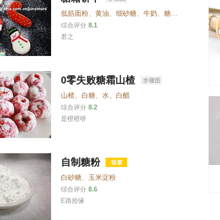
低筋面粉
、
黄油
、
细砂糖
、
牛奶
、
糖粉
、
鸡蛋清
、
柠
综合评分
8.1
君之
0零失败糖霜山楂
山楂
、
白糖
、
水
、
白醋
综合评分
8.2
是橙橙呀
自制糖粉
白砂糖
、
玉米淀粉
综合评分
8.6
E路拾缘