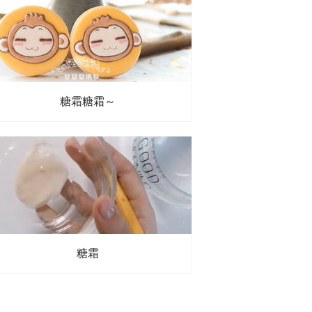
檬汁
、
色素
糖霜糖霜～
糖霜