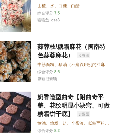
山楂
、
水
、
白糖
、
白醋
综合评分
7.5
猫猫鱼_ose3
蒜蓉枝/糖霜麻花（闽南特
色蒜蓉麻花）
中筋面粉
、
猪油（不建议用别的油麻花会偏硬）
、
水
综合评分
8.5
馨颖很新颖
奶香造型曲奇【附曲奇平
整、花纹明显小诀窍、可做
糖霜饼干底】
黄油
、
糖粉
、
盐
、
全蛋液
、
低筋面粉
、
可可粉
、
黑可
综合评分
8.2