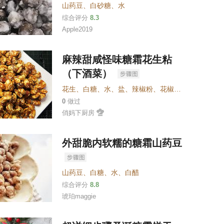
山药豆
、
白砂糖
、
水
综合评分
8.3
Apple2019
麻辣甜咸怪味糖霜花生粘
（下酒菜）
花生
、
白糖
、
水
、
盐
、
辣椒粉
、
花椒粉或孜然粉
、
玉
0
做过
俏妈下厨房
外甜脆内软糯的糖霜山药豆
山药豆
、
白糖
、
水
、
白醋
综合评分
8.8
琥珀maggie