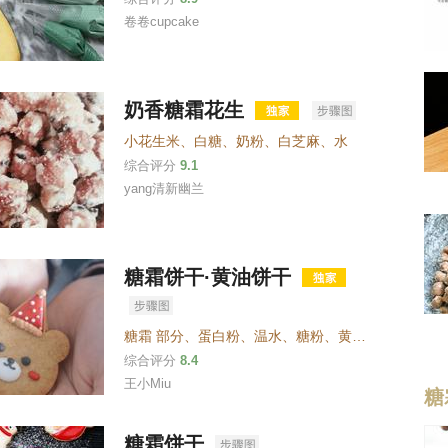
卷卷cupcake
奶香糖霜花生
小花生米
、
白糖
、
奶粉
、
白芝麻
、
水
综合评分
9.1
yang清新幽兰
糖霜饼干·黄油饼干
糖霜 部分
、
蛋白粉
、
温水
、
糖粉
、
黄油饼干底
、
黄
综合评分
8.4
王小Miu
糖
糖霜饼干