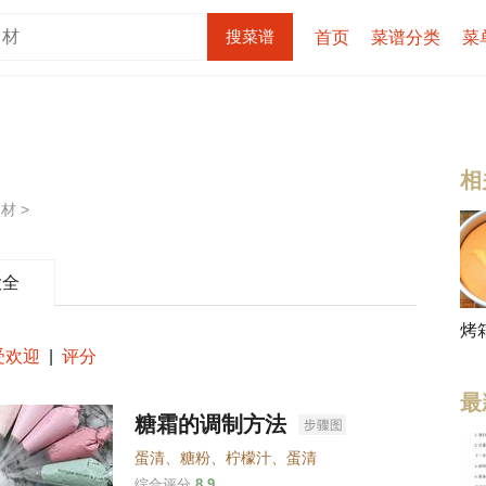
首页
菜谱分类
菜
相
材 >
大全
烤
受欢迎
|
评分
最
糖霜的调制方法
蛋清
、
糖粉
、
柠檬汁
、
蛋清
综合评分
8.9