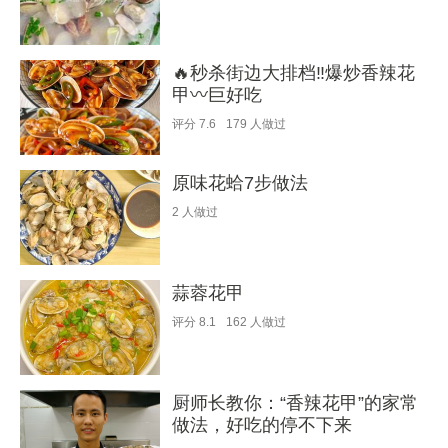
🔥秒杀街边大排档‼️爆炒香辣花
甲〰️巨好吃
评分
7.6
179
人做过
原味花蛤7步做法
2
人做过
蒜蓉花甲
评分
8.1
162
人做过
厨师长教你：“香辣花甲”的家常
做法，好吃的停不下来