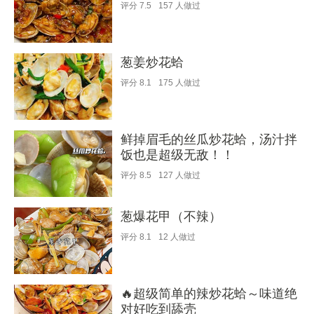
评分
7.5
157
人做过
葱姜炒花蛤
评分
8.1
175
人做过
鲜掉眉毛的丝瓜炒花蛤，汤汁拌
饭也是超级无敌！！
评分
8.5
127
人做过
葱爆花甲（不辣）
评分
8.1
12
人做过
🔥超级简单的辣炒花蛤～味道绝
对好吃到舔壳