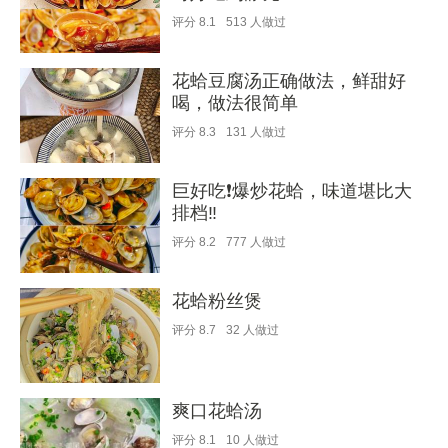
评分
8.1
513
人做过
花蛤豆腐汤正确做法，鲜甜好
喝，做法很简单
评分
8.3
131
人做过
巨好吃❗爆炒花蛤，味道堪比大
排档‼️
评分
8.2
777
人做过
花蛤粉丝煲
评分
8.7
32
人做过
爽口花蛤汤
评分
8.1
10
人做过