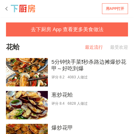
用APP打开
去下厨房 App 查看更多美食做法
花蛤
最近流行
最受欢迎
5分钟快手菜❗️秒杀路边摊爆炒花
甲～好吃到爆
评分
8.2
4083
人做过
葱炒花蛤
评分
8.4
6828
人做过
爆炒花甲