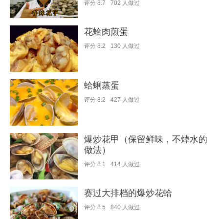
评分
8.7
702
人做过
花蛤肉煎蛋
评分
8.2
130
人做过
蛤蜊蒸蛋
评分
8.2
427
人做过
爆炒花甲（保留鲜味，不焯水的
做法）
评分
8.1
414
人做过
赛过大排档的爆炒花蛤
评分
8.5
840
人做过