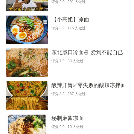
评分
9.0
291
人做过
【小高姐】凉面
评分
8.9
175
人做过
东北咸口冷面🍜 爱到不能自已
评分
7.9
33
人做过
酸辣开胃✅零失败的酸辣凉拌面
评分
8.3
287
人做过
秘制麻酱凉面
评分
9.0
10
人做过