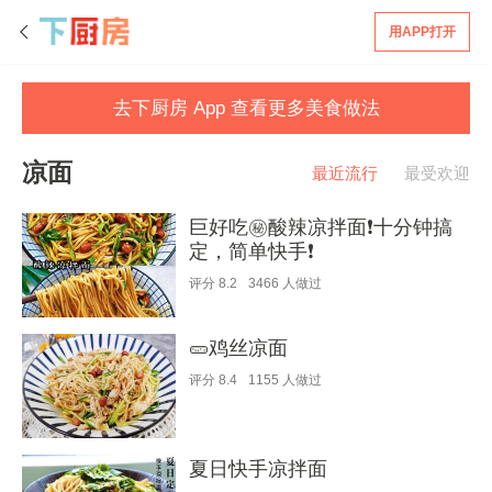
用APP打开
去下厨房 App 查看更多美食做法
凉面
最近流行
最受欢迎
巨好吃㊙️酸辣凉拌面❗️十分钟搞
定，简单快手❗️
评分
8.2
3466
人做过
🥒鸡丝凉面
评分
8.4
1155
人做过
夏日快手凉拌面