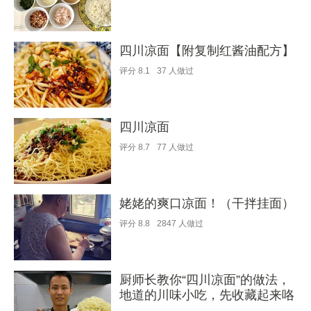
四川凉面【附复制红酱油配方】
评分
8.1
37
人做过
四川凉面
评分
8.7
77
人做过
姥姥的爽口凉面！（干拌挂面）
评分
8.8
2847
人做过
厨师长教你“四川凉面”的做法，
地道的川味小吃，先收藏起来咯