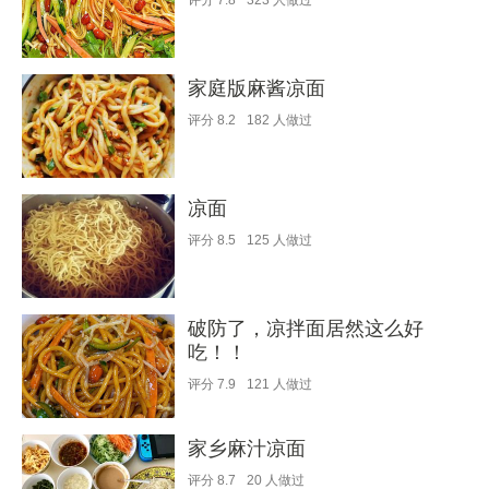
评分
7.8
323
人做过
家庭版麻酱凉面
评分
8.2
182
人做过
凉面
评分
8.5
125
人做过
破防了，凉拌面居然这么好
吃！！
评分
7.9
121
人做过
家乡麻汁凉面
评分
8.7
20
人做过