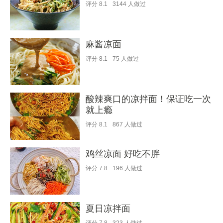
评分
8.1
3144
人做过
麻酱凉面
评分
8.1
75
人做过
酸辣爽口的凉拌面！保证吃一次
就上瘾
评分
8.1
867
人做过
鸡丝凉面 好吃不胖
评分
7.8
196
人做过
夏日凉拌面