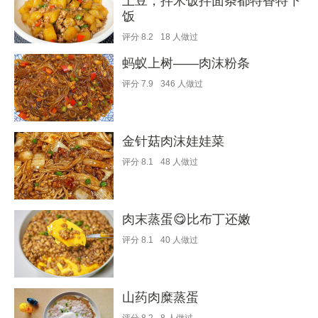
土豆，拌米饭拌面条都特香特下
饭
评分
8.2
18
人做过
蚂蚁上树——肉沫粉条
评分
7.9
346
人做过
金针菇肉沫娃娃菜
评分
8.1
48
人做过
肉末蒸蛋😋比布丁还嫩
评分
8.1
40
人做过
山药肉糜蒸蛋