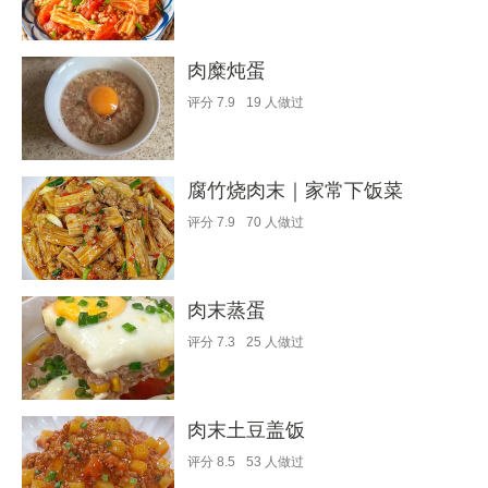
肉糜炖蛋
评分
7.9
19
人做过
腐竹烧肉末｜家常下饭菜
评分
7.9
70
人做过
肉末蒸蛋
评分
7.3
25
人做过
肉末土豆盖饭
评分
8.5
53
人做过