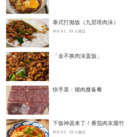
泰式打抛饭（九层塔肉沫）
评分
9.1
59
人做过
「金不换肉沫盖饭」
快手菜：猪肉糜备餐
下饭神器来了！番茄肉末腐竹
评分
8.2
28
人做过