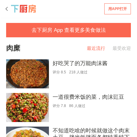
用APP打开
去下厨房 App 查看更多美食做法
肉糜
最近流行
最受欢迎
好吃哭了的万能肉沫酱
评分
8.5
218
人做过
一道很费米饭的菜，肉沫豇豆
评分
7.8
86
人做过
不知道吃啥的时候就做这个肉末