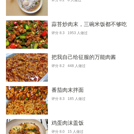
评分
8.2
8
人做过
蒜苔炒肉末，三碗米饭都不够吃
评分
8.3
1953
人做过
把我自己给征服的万能肉酱
评分
8.2
448
人做过
番茄肉末拌面
评分
8.3
185
人做过
鸡蛋肉沫盖饭
评分
8.0
15
人做过