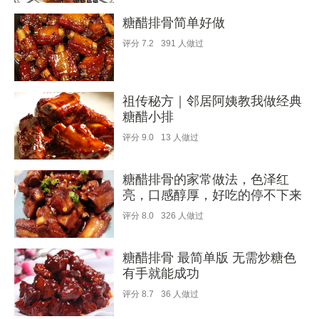
糖醋排骨简单好做
评分
7.2
391
人做过
祖传秘方｜邻居阿姨教我做经典
糖醋小排
评分
9.0
13
人做过
糖醋排骨的家常做法，色泽红
亮，口感醇厚，好吃的停不下来
评分
8.0
326
人做过
糖醋排骨 最简单版 无需炒糖色
有手就能成功
评分
8.7
36
人做过