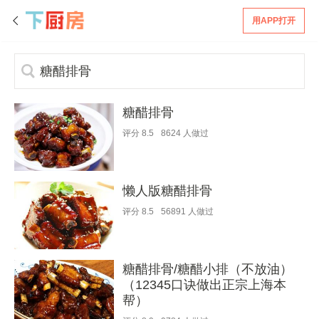
用APP打开
糖醋排骨
评分
8.5
8624
人做过
懒人版糖醋排骨
评分
8.5
56891
人做过
糖醋排骨/糖醋小排（不放油）
（12345口诀做出正宗上海本
帮）