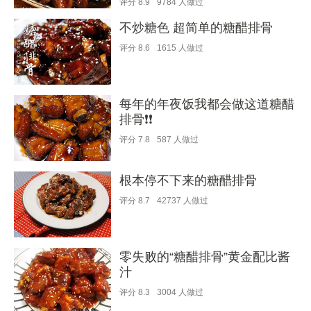
评分
8.9
9784
人做过
不炒糖色 超简单的糖醋排骨
评分
8.6
1615
人做过
每年的年夜饭我都会做这道糖醋
排骨❗️❗️
评分
7.8
587
人做过
根本停不下来的糖醋排骨
评分
8.7
42737
人做过
零失败的“糖醋排骨”黄金配比酱
汁
评分
8.3
3004
人做过