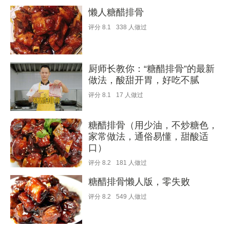
懒人糖醋排骨
评分
8.1
338
人做过
厨师长教你：“糖醋排骨”的最新
做法，酸甜开胃，好吃不腻
评分
8.1
17
人做过
糖醋排骨（用少油，不炒糖色，
家常做法，通俗易懂，甜酸适
口）
评分
8.2
181
人做过
糖醋排骨懒人版，零失败
评分
8.2
549
人做过