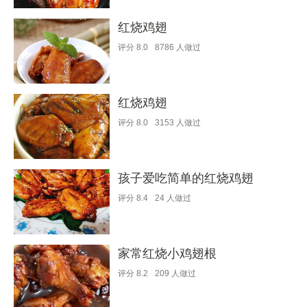
红烧鸡翅
评分
8.0
8786
人做过
红烧鸡翅
评分
8.0
3153
人做过
孩子爱吃简单的红烧鸡翅
评分
8.4
24
人做过
家常红烧小鸡翅根
评分
8.2
209
人做过