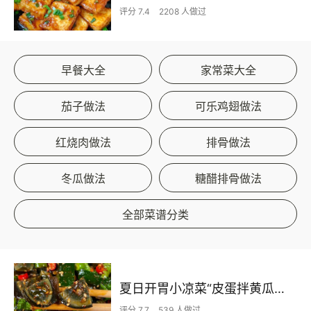
评分 7.4
2208 人做过
早餐大全
家常菜大全
茄子做法
可乐鸡翅做法
红烧肉做法
排骨做法
冬瓜做法
糖醋排骨做法
全部菜谱分类
夏日开胃小凉菜“皮蛋拌黄瓜🥒”开胃减脂
评分 7.7
539 人做过