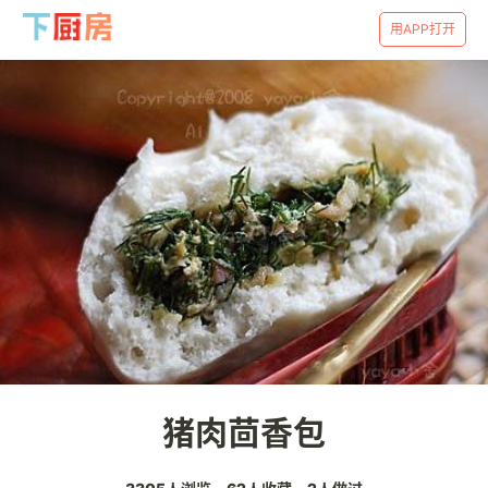
用APP打开
猪肉茴香包