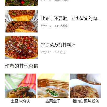
比布丁还要嫩，老少皆宜的肉沫蒸蛋
评分 8.2
411 人做过
拌凉菜万能拌料汁
评分 7.6
5 人做过
作者的其他菜谱
土豆炖鸡块
韭菜盒子
猪肉白菜炖粉条