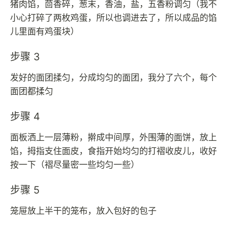
猪肉馅，茴香碎，葱末，香油，盐，五香粉调匀（我不
小心打碎了两枚鸡蛋，所以也调进去了，所以成品的馅
儿里面有鸡蛋块）
步骤 3
发好的面团揉匀，分成均匀的面团，我分了六个，每个
面团都揉匀
步骤 4
面板洒上一层薄粉，擀成中间厚，外围薄的面饼，放上
馅，拇指支住面皮，食指开始均匀的打褶收皮儿，收好
按一下（褶尽量密一些均匀一些）
步骤 5
笼屉放上半干的笼布，放入包好的包子