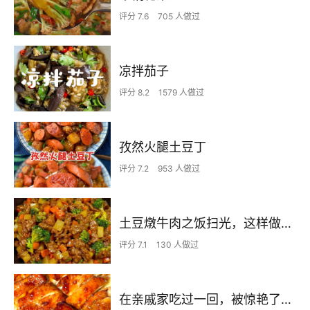
评分 7.6
705 人做过
凉拌茄子
评分 8.2
1579 人做过
孜然火腿土豆丁
评分 7.2
953 人做过
土豆燉牛肉之饭扫光，这样做也太香了吧，还没出锅已是浓香四溢了
评分 7.1
130 人做过
在亲戚家吃过一回，被惊艳了…