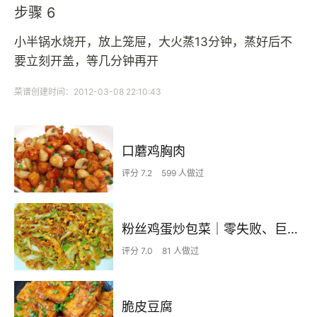
步骤 6
小半锅水烧开，放上笼屉，大火蒸13分钟，蒸好后不
要立刻开盖，等几分钟再开
菜谱创建时间：2012-03-08 22:10:43
口蘑鸡胸肉
评分 7.2
599 人做过
粉丝鸡蛋炒包菜｜零失败、巨下饭
评分 7.0
81 人做过
脆皮豆腐