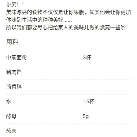
讲究！”
美味漂亮的食物不仅仅是让你果腹，其实他会让你更加
体味到生活中的种种美好……
用料
中筋面粉
3杯
猪肉馅
茴香碎
水
1.5杯
酵母
5g
葱末