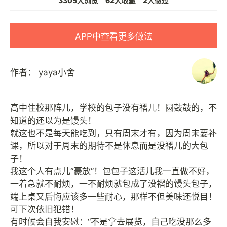
3305人浏览
62人收藏
2人做过
APP中查看更多做法
作者：
yaya小舍
高中住校那阵儿，学校的包子没有褶儿！圆鼓鼓的，不
知道的还以为是馒头！
就这也不是每天能吃到，只有周末才有，因为周末要补
课，所以对于周末的期待不是休息而是没褶儿的大包
子！
我这个人有点儿“豪放”！包包子这活儿我一直做不好，
一着急就不耐烦，一不耐烦就包成了没褶的馒头包子，
端上桌又后悔应该多一些耐心，那样不但美味还悦目！
可下次依旧犯错！
有时候会自我安慰：“不是拿去展览，自己吃没那么多