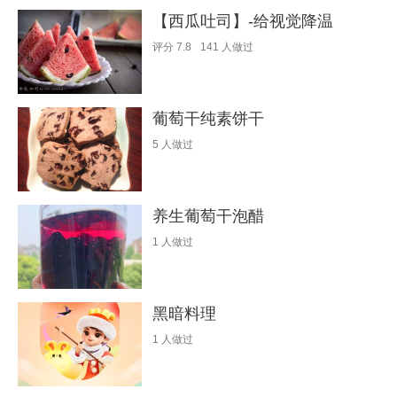
【西瓜吐司】-给视觉降温
评分
7.8
141
人做过
葡萄干纯素饼干
5
人做过
养生葡萄干泡醋
1
人做过
黑暗料理
1
人做过