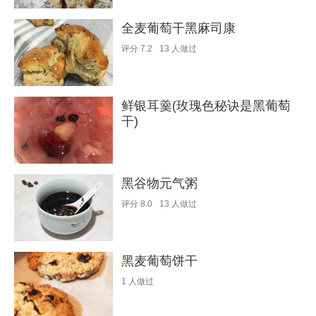
全麦葡萄干黑麻司康
评分
7.2
13
人做过
鲜银耳羹(玫瑰色秘诀是黑葡萄
干)
黑谷物元气粥
评分
8.0
13
人做过
黑麦葡萄饼干
1
人做过