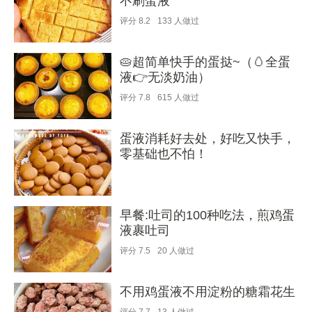
不刷蛋液
评分
8.2
133
人做过
🥧超简单快手的蛋挞~（🥚全蛋
液👉无淡奶油）
评分
7.8
615
人做过
蛋液消耗好去处，好吃又快手，
零基础也不怕！
早餐:吐司的100种吃法，煎鸡蛋
液裹吐司
评分
7.5
20
人做过
不用鸡蛋液不用淀粉的糖霜花生