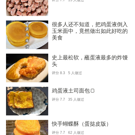
评分
7.7
13
人做过
很多人还不知道，把鸡蛋液倒入
玉米面中，竟然做出如此好吃的
美食
史上最松软，蘸蛋液最多的炸馒
头
评分
8.3
5
人做过
鸡蛋液土司面包🍞
评分
7.7
35
人做过
快手蝴蝶酥（蛋挞皮版）
评分
7.7
62
人做过