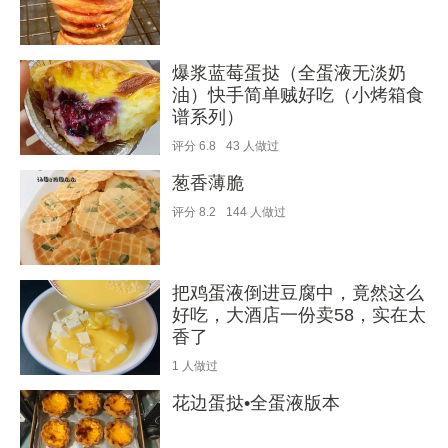
爆浆蓝莓蛋挞（全蛋液无淡奶
油）快手简单贼好吃（小烤箱食
谱系列）
评分
6.8
43
人做过
葱香薄脆
评分
8.2
144
人做过
把鸡蛋液倒进豆腐中，竟然这么
好吃，大酒店一份卖58，实在太
香了
1
人做过
花边蛋挞•全蛋液版本