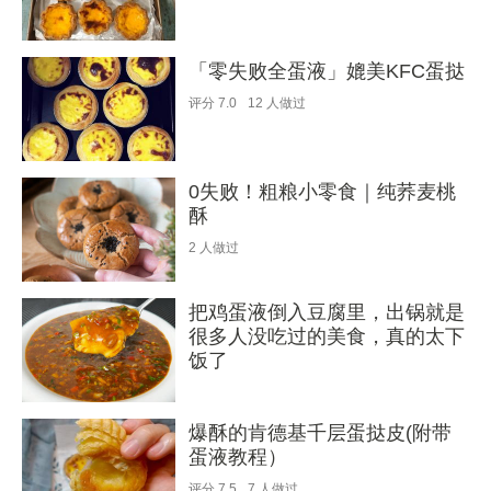
「零失败全蛋液」媲美KFC蛋挞
评分
7.0
12
人做过
0失败！粗粮小零食｜纯荞麦桃
酥
2
人做过
把鸡蛋液倒入豆腐里，出锅就是
很多人没吃过的美食，真的太下
饭了
爆酥的肯德基千层蛋挞皮(附带
蛋液教程）
评分
7.5
7
人做过