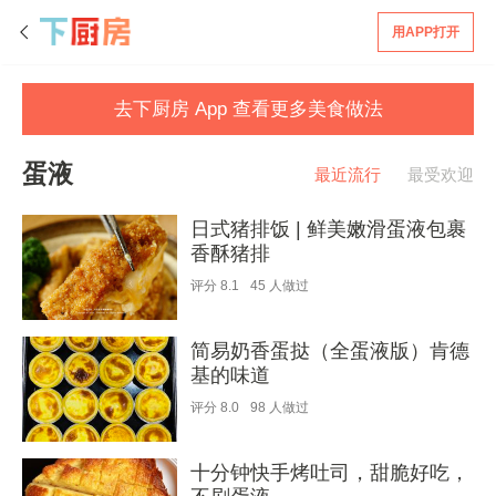
用APP打开
去下厨房 App 查看更多美食做法
蛋液
最近流行
最受欢迎
日式猪排饭 | 鲜美嫩滑蛋液包裹
香酥猪排
评分
8.1
45
人做过
简易奶香蛋挞（全蛋液版）肯德
基的味道
评分
8.0
98
人做过
十分钟快手烤吐司，甜脆好吃，