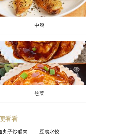
中餐
热菜
便看看
血丸子炒腊肉
豆腐水饺