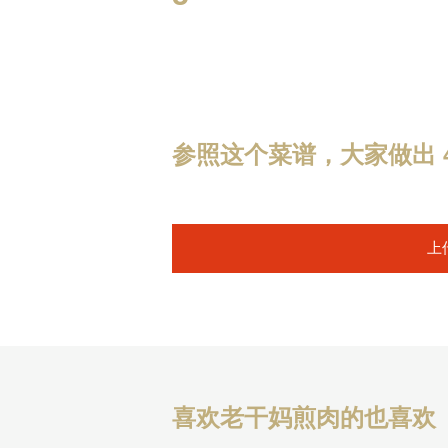
参照这个菜谱，大家做出 4
上
喜欢老干妈煎肉的也喜欢