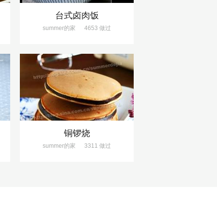
台式卤肉饭
summer的家
4653 做过
铜锣烧
summer的家
3311 做过