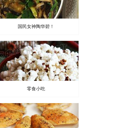
国民女神陶华碧！
零食小吃