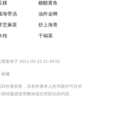
豆粿
糖醋黄鱼
腐海带汤
油炸金蝉
拌芝麻菜
炒上海青
水炖
干锅菜
谱发布于 2011-03-23 21:49:51
1 收藏
权归作者所有，没有作者本人的书面许可任何
不得转载或使用整体或任何部分的内容。