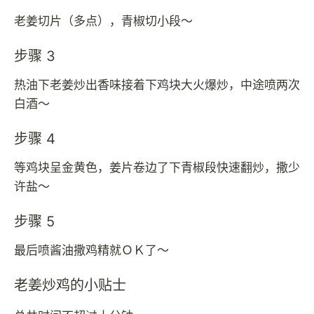
老姜切片（多点），青椒切小段～
步骤 3
热油下老姜炒出香味接着下鸡块大火爆炒，中途喷两次
白酒～
步骤 4
等鸡块呈金黄色，姜片卷边了下青椒段快速翻炒，撒少
许盐～
步骤 5
最后喷酱油撒鸡精就ＯＫ了～
老姜炒鸡的小贴士