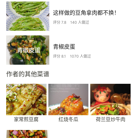
这样做的豆角拿肉都不换！
评分 7.8
140 人做过
青椒皮蛋
评分 8.1
1070 人做过
作者的其他菜谱
家常煎豆腐
红烧冬瓜
荷兰豆炒牛肉