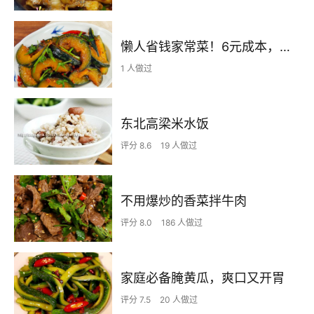
懒人省钱家常菜！6元成本，软糯香浓配米饭绝了~
1 人做过
东北高梁米水饭
评分 8.6
19 人做过
不用爆炒的香菜拌牛肉
评分 8.0
186 人做过
家庭必备腌黄瓜，爽口又开胃
评分 7.5
20 人做过