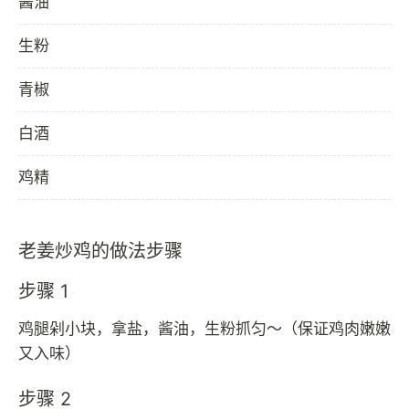
酱油
生粉
青椒
白酒
鸡精
老姜炒鸡的做法步骤
步骤 1
鸡腿剁小块，拿盐，酱油，生粉抓匀～（保证鸡肉嫩嫩
又入味）
步骤 2