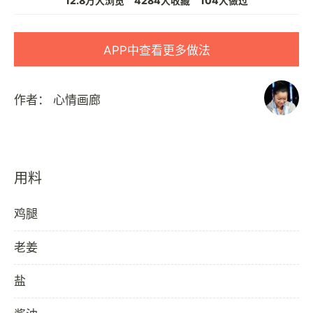
12.8万人浏览
4284人收藏
104人做过
APP中查看更多做法
作者：
心情画廊
用料
鸡腿
老姜
盐