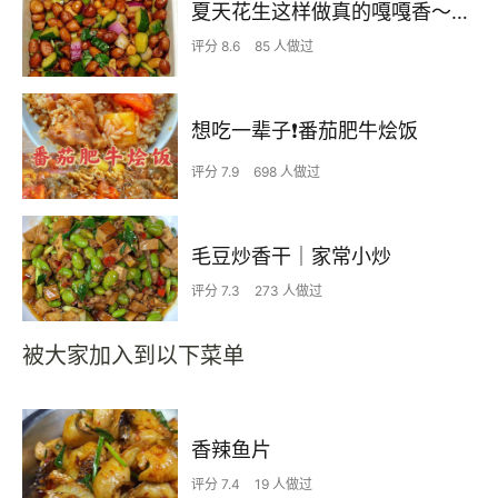
夏天花生这样做真的嘎嘎香～下饭又下酒
评分 8.6
85 人做过
想吃一辈子❗️番茄肥牛烩饭
评分 7.9
698 人做过
毛豆炒香干｜家常小炒
评分 7.3
273 人做过
被大家加入到以下菜单
香辣鱼片
评分 7.4
19 人做过