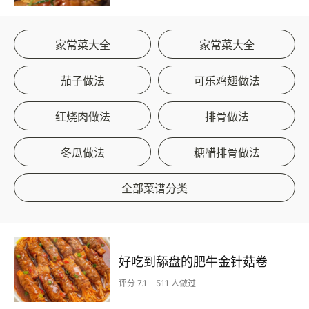
家常菜大全
家常菜大全
茄子做法
可乐鸡翅做法
红烧肉做法
排骨做法
冬瓜做法
糖醋排骨做法
全部菜谱分类
好吃到舔盘的肥牛金针菇卷
评分 7.1
511 人做过