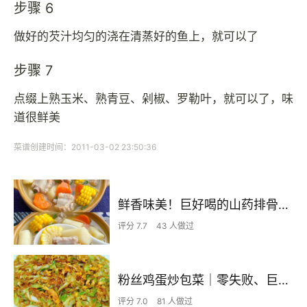
步骤 6
做好的芡汁均匀的浇在清蒸好的鱼上，就可以了
步骤 7
点缀上熟玉米、熟青豆、剁椒、罗勒叶，就可以了，味
道很鲜美
菜谱创建时间：2011-03-02 23:50:36
鲜香味美！巨好喝的山药排骨汤！！
评分 7.7
43 人做过
粉丝鸡蛋炒包菜｜零失败、巨下饭
评分 7.0
81 人做过