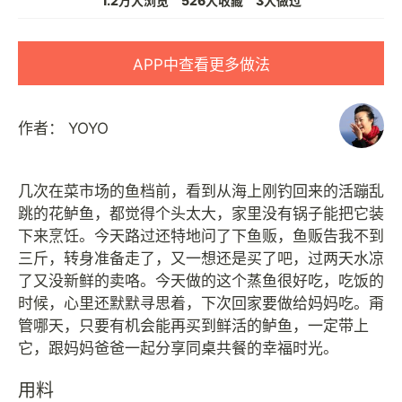
1.2万人浏览
526人收藏
3人做过
APP中查看更多做法
作者：
YOYO
几次在菜市场的鱼档前，看到从海上刚钓回来的活蹦乱
跳的花鲈鱼，都觉得个头太大，家里没有锅子能把它装
下来烹饪。今天路过还特地问了下鱼贩，鱼贩告我不到
三斤，转身准备走了，又一想还是买了吧，过两天水凉
了又没新鲜的卖咯。今天做的这个蒸鱼很好吃，吃饭的
时候，心里还默默寻思着，下次回家要做给妈妈吃。甭
管哪天，只要有机会能再买到鲜活的鲈鱼，一定带上
用料