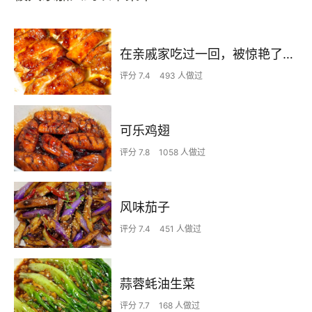
在亲戚家吃过一回，被惊艳了…
评分 7.4
493 人做过
可乐鸡翅
评分 7.8
1058 人做过
风味茄子
评分 7.4
451 人做过
蒜蓉蚝油生菜
评分 7.7
168 人做过