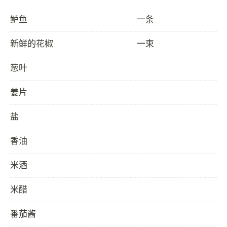
鲈鱼
一条
新鲜的花椒
一束
葱叶
姜片
盐
香油
米酒
米醋
番茄酱