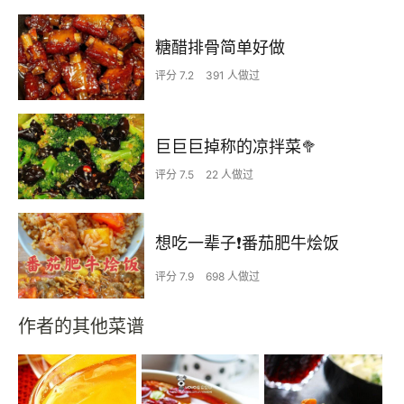
糖醋排骨简单好做
评分 7.2
391 人做过
巨巨巨掉称的凉拌菜🥦
评分 7.5
22 人做过
想吃一辈子❗️番茄肥牛烩饭
评分 7.9
698 人做过
作者的其他菜谱