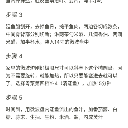
鱼内外抹盐，肚皮里填葱叶、姜片，淹半小时
步骤 3
延鱼腹刨开，去掉鱼骨，摊平鱼肉，两边各切成数条，
中间脊背部分别切断；淋两茶勺米酒、几滴香油、两滴
米醋，加半杯水，装入14寸的微波盘中
步骤 4
家里的微波炉刚好极限尺寸可以斜塞下这个椭圆盘，因
为不需要旋转，就能加热，所以只要能塞进去就可以
了。选择粤菜第四档Y-4（清蒸鱼），加热15分钟
步骤 5
时间到，用微波盘内蒸鱼流出的鱼汁，加番茄酱、白
糖、蒜末、生抽、生粉、米酒、盐，勾成芡汁