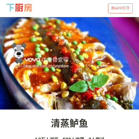
用APP打开
清蒸鲈鱼