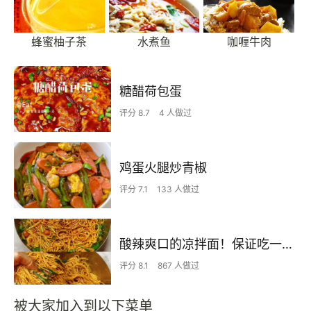
蜂蜜柚子茶
水煮鱼
咖喱牛肉
糖醋荷包蛋
评分 8.7
4 人做过
鸡蛋火腿炒青椒
评分 7.1
133 人做过
酸辣爽口的凉拌面！保证吃一次就上瘾
评分 8.1
867 人做过
被大家加入到以下菜单