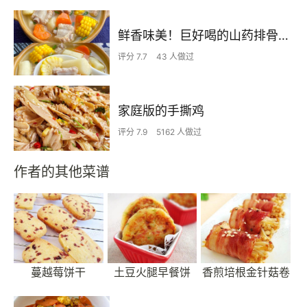
鲜香味美！巨好喝的山药排骨汤！！
评分 7.7
43 人做过
家庭版的手撕鸡
评分 7.9
5162 人做过
作者的其他菜谱
蔓越莓饼干
土豆火腿早餐饼
香煎培根金针菇卷