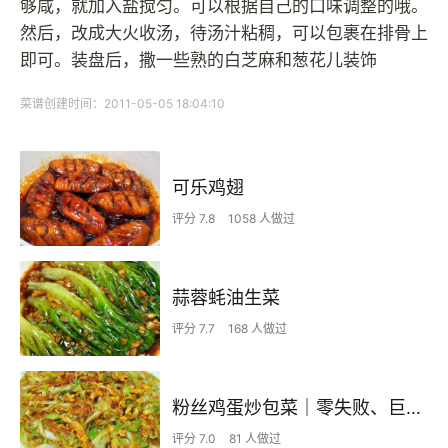
够咸，就加入盐搅匀。可以根据自己的口味调整的哦。
然后，改成大火收汤，待汤汁粘稠，可以包裹在排骨上
即可。装盘后，撒一些熟的白芝麻和葱花儿装饰
菜谱创建时间：2011-05-05 18:04:10
可乐鸡翅
评分 7.8
1058 人做过
蒜蓉蚝油生菜
评分 7.7
168 人做过
粉丝鸡蛋炒包菜｜零失败、巨下饭
评分 7.0
81 人做过