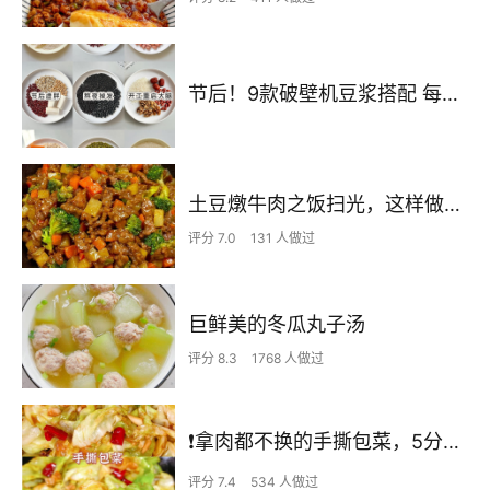
节后！9款破壁机豆浆搭配 每天不重样喝出好状态！
土豆燉牛肉之饭扫光，这样做也太香了吧，还没出锅已是浓香四溢了
评分 7.0
131 人做过
巨鲜美的冬瓜丸子汤
评分 8.3
1768 人做过
❗拿肉都不换的手撕包菜，5分钟快手家常菜🔥
评分 7.4
534 人做过