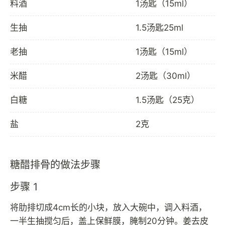
料酒
1汤匙（15ml）
生抽
1.5汤匙25ml
老抽
1汤匙（15ml）
米醋
2汤匙（30ml）
白糖
1.5汤匙（25克）
盐
2克
糖醋排骨的做法步骤
步骤 1
将肋排切成4cm长的小块，放入大碗中，调入料酒，
一半生抽搅匀后，盖上保鲜膜，腌制20分钟。姜去皮