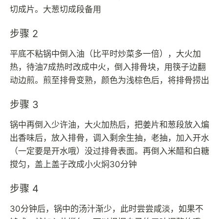
切成片。大葱切成段备用
步骤 2
平底不粘锅中倒入油（比平时炒菜多一倍），大火加
热，待油7成热时改成中火，倒入排骨块，用筷子边翻
动边煎。煎至排骨变熟，颜色为浅棕色后，将排骨捞出
步骤 3
锅中再倒入少许油，大火加热后，把姜片和葱段放入煸
出香味后，放入排骨，调入剩余生抽，老抽，加入开水
（一定要是开水哦）没过排骨表面。再倒入米醋和白糖
搅匀，盖上盖子改成小火焖30分钟
步骤 4
30分钟后，锅中的汤汁渐少，此时尝尝咸淡，如果不