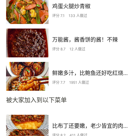
鸡蛋火腿炒青椒
评分 7.1
133 人做过
万能酱，酱香饼的酱！不辣
评分 8.7
12 人做过
鲜嫩多汁，比鲍鱼还好吃红烧香菇
评分 7.7
1951 人做过
被大家加入到以下菜单
比布丁还要嫩，老少皆宜的肉沫蒸蛋
评分 8.2
411 人做过