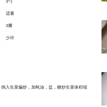
3勺
适量
3瓣
少许
，倒入生菜煸炒，加蚝油，盐，糖炒生菜体积缩