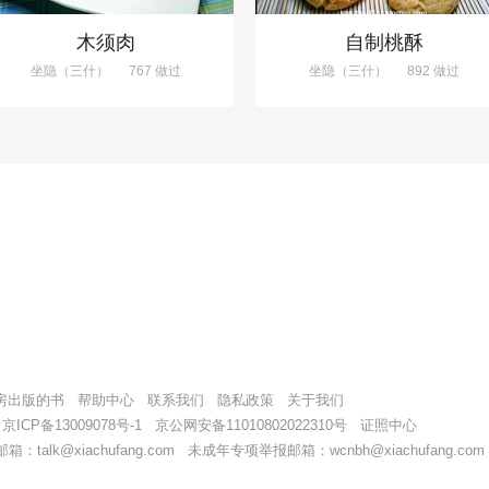
木须肉
自制桃酥
坐隐（三什）
767 做过
坐隐（三什）
892 做过
房出版的书
帮助中心
联系我们
隐私政策
关于我们
9
京ICP备13009078号-1
京公网安备11010802022310号
证照中心
alk@xiachufang.com 未成年专项举报邮箱：wcnbh@xiachufang.com