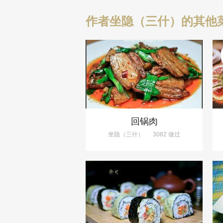
作者坐隐（三什）的其他
回锅肉
坐隐（三什）
3082 做过