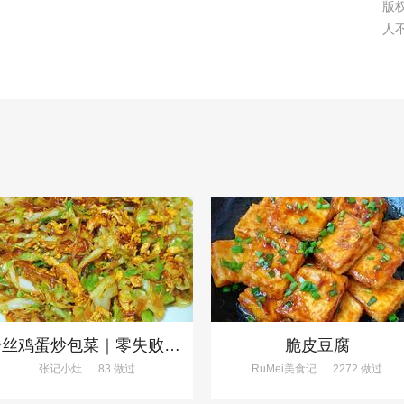
版
人
粉丝鸡蛋炒包菜｜零失败、巨下饭
脆皮豆腐
张记小灶
83 做过
RuMei美食记
2272 做过