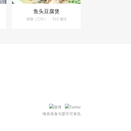
鱼头豆腐煲
坐隐（三什）
512 做过
唯有美食与爱不可辜负