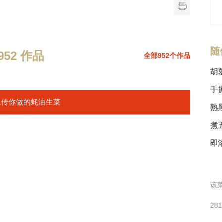
随
52 作品
全部952个作品
胡
手
上传你做的蚝油生菜
熟
煮
即
该菜
28