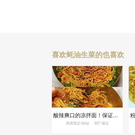
喜欢蚝油生菜的也喜欢
酸辣爽口的凉拌面！保证吃一次就上瘾
厨房笔记-fang
907 做过