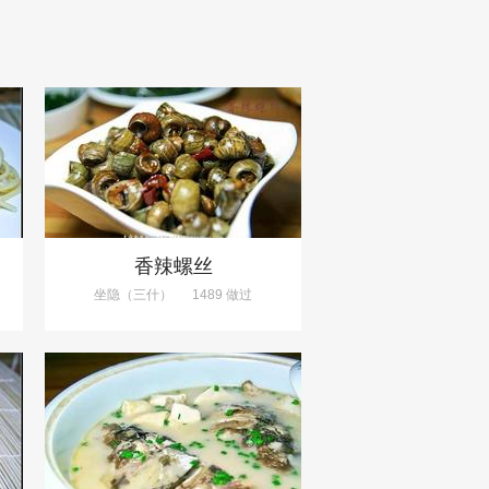
香辣螺丝
坐隐（三什）
1489 做过