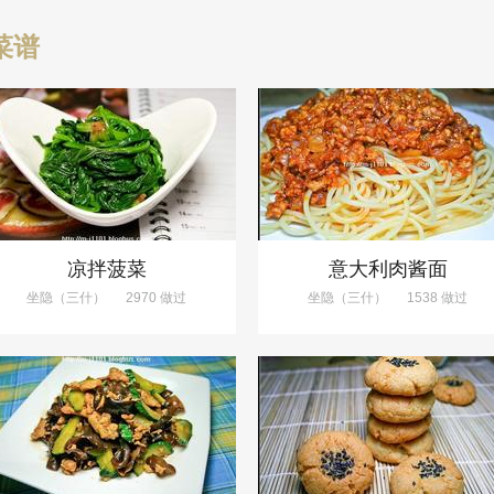
菜谱
凉拌菠菜
意大利肉酱面
坐隐（三什）
2970 做过
坐隐（三什）
1538 做过