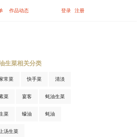
单
作品动态
登录
注册
油生菜相关分类
家常菜
快手菜
清淡
素菜
宴客
蚝油生菜
生菜
蠔油
蚝油
上汤生菜