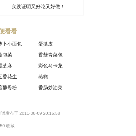
实践证明又好吃又好做！
便看看
萝卜小面包
蛋挞皮
撕包菜
香菇青菜包
黑芝麻
彩色马卡龙
五香花生
蒸糕
溶酵母粉
香肠炒油菜
谱发布于 2011-08-09 20:15:58
150 收藏