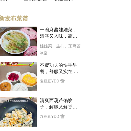
新发布菜谱
生抽
、
水
一碗麻酱娃娃菜，
清淡又入味，简单
的家常菜最治愈✨
娃娃菜
、
生抽
、
芝麻酱
冰皇
不费功夫的快手早
餐，舒服又实在 滑
蛋吐司｜杂粮贝果
袁豆豆YDD
清淡快手｜营养均
衡
清爽西葫芦馅饺
子，解腻又鲜香。
水煎做法，外皮酥
袁豆豆YDD
脆、馅料水润。 清
淡适口，早餐配一