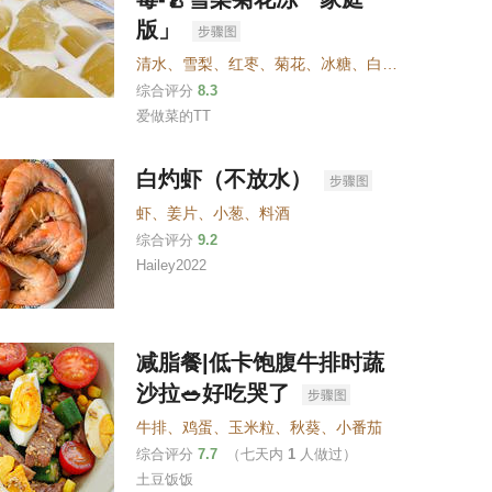
版」
清水
、
雪梨
、
红枣
、
菊花
、
冰糖
、
白凉粉
、
牛奶
综合评分
8.3
爱做菜的TT
白灼虾（不放水）
虾
、
姜片
、
小葱
、
料酒
综合评分
9.2
Hailey2022
减脂餐|低卡饱腹牛排时蔬
沙拉🥗好吃哭了
牛排
、
鸡蛋
、
玉米粒
、
秋葵
、
小番茄
综合评分
7.7
（七天内
1
人做过）
土豆饭饭