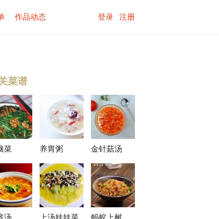
单
作品动态
登录
注册
关菜谱
、
姜末
、
鸡蛋
、
生抽
、
蚝油
、
盐
脑菜
养胃粥
金针菇汤
瘩汤
上汤娃娃菜
蚂蚁上树