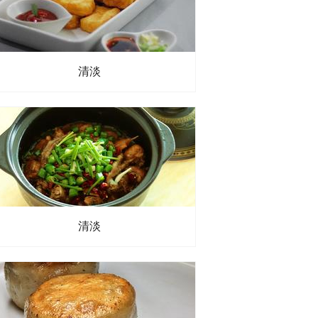
油
、
生抽
、
玉米淀粉
、
葱花
清淡
清淡
砂糖