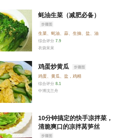
蚝油生菜（减肥必备）
生菜
、
蚝油
、
蒜
、
生抽
、
盐
、
油
综合评分
7.9
衣袋呆呆
鸡蛋炒黄瓜
鸡蛋
、
黄瓜
、
盐，鸡精
综合评分
8.1
中博沈兰舟
10分钟搞定的快手凉拌菜，
清脆爽口的凉拌莴笋丝