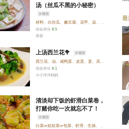
汤（丝瓜不黑的小秘密）
最
材料
、
白丝瓜
、
嫩豆腐
、
花甲
、
蒜
、
调料
、
油
、
盐
、
综合评分
8.5
荷碧
上汤西兰花🥦
西兰花
、
油
、
咸鸭蛋
、
皮蛋
、
姜
、
高汤或者开水
综合评分
8.1
小小洋洋妈妈
清淡却下饭的虾滑白菜卷，
打赌你吃一次就忘不了！
白菜or娃娃菜or包菜
、
虾滑
、
生抽
、
蚝油
、
蒜末