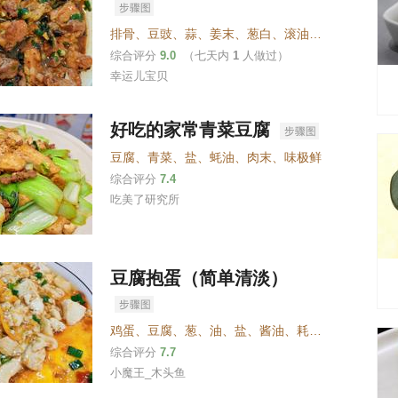
排骨
、
豆豉
、
蒜
、
姜末
、
葱白
、
滚油
、
盐
、
白糖
、
蚝
综合评分
9.0
（七天内
1
人做过）
幸运儿宝贝
好吃的家常青菜豆腐
豆腐
、
青菜
、
盐
、
蚝油
、
肉末
、
味极鲜
综合评分
7.4
吃美了研究所
豆腐抱蛋（简单清淡）
鸡蛋
、
豆腐
、
葱
、
油
、
盐
、
酱油
、
耗油
、
玉米淀粉
、
综合评分
7.7
小魔王_木头鱼