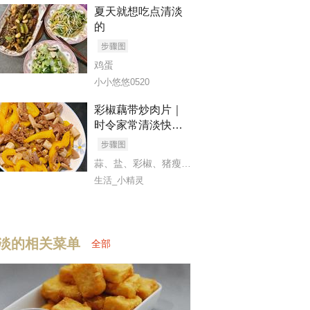
个粥完美
夏天就想吃点清淡
的
鸡蛋
小小悠悠0520
彩椒藕带炒肉片｜
时令家常清淡快手
小炒
蒜
、
盐
、
彩椒
、
猪瘦肉
、
生抽
、
时令鲜藕尖
生活_小精灵
淡的相关菜单
全部