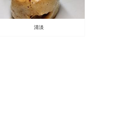
清淡
盐黑胡椒
、
橄榄油