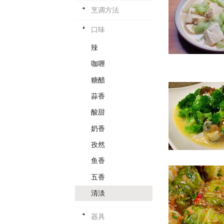
烹调方法
口味
辣
咖喱
糖醋
蒜香
酸甜
奶香
孜然
鱼香
五香
清淡
器具