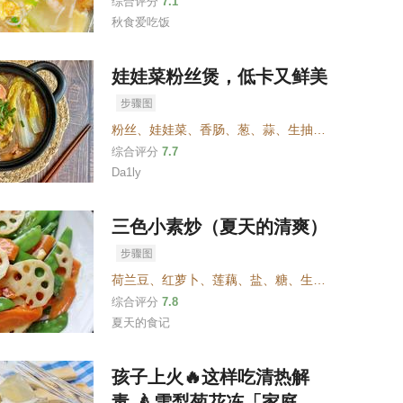
综合评分
7.1
秋食爱吃饭
娃娃菜粉丝煲，低卡又鲜美
粉丝
、
娃娃菜
、
香肠
、
葱
、
蒜
、
生抽
、
耗油
、
盐
、
糖
综合评分
7.7
Da1ly
三色小素炒（夏天的清爽）
荷兰豆
、
红萝卜
、
莲藕
、
盐
、
糖
、
生抽
、
油
综合评分
7.8
夏天的食记
孩子上火🔥这样吃清热解
毒-🍐雪梨菊花冻「家庭