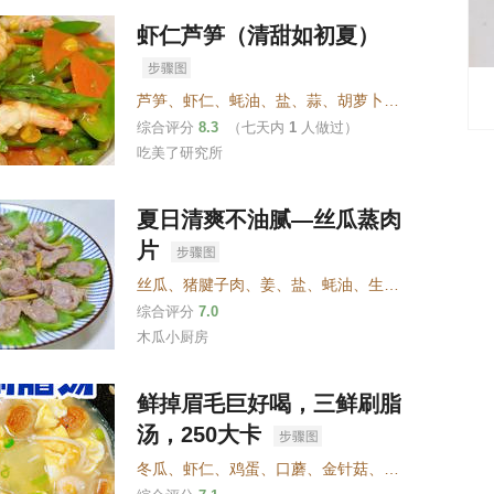
虾仁芦笋（清甜如初夏）
芦笋
、
虾仁
、
蚝油
、
盐
、
蒜
、
胡萝卜
、
玉米粒
、
淀粉
综合评分
8.3
（七天内
1
人做过）
吃美了研究所
夏日清爽不油腻—丝瓜蒸肉
片
丝瓜
、
猪腱子肉
、
姜
、
盐
、
蚝油
、
生粉
、
花生油
综合评分
7.0
木瓜小厨房
鲜掉眉毛巨好喝，三鲜刷脂
汤，250大卡
冬瓜
、
虾仁
、
鸡蛋
、
口蘑
、
金针菇
、
大蒜
、
小葱
、
海