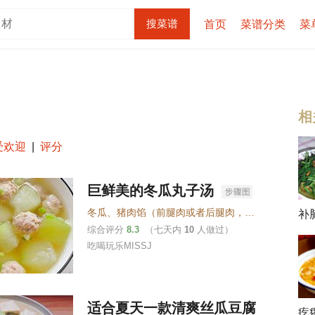
首页
菜谱分类
菜
相
受欢迎
|
评分
巨鲜美的冬瓜丸子汤
冬瓜
、
猪肉馅（前腿肉或者后腿肉，带点儿肥的更好吃）
补
综合评分
8.3
（七天内
10
人做过）
吃喝玩乐MISSJ
适合夏天一款清爽丝瓜豆腐
疙