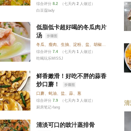
综合评分
8.2
（七天内
2
人做过）
白豆蔻lady
低脂低卡超好喝的冬瓜肉片
汤
冬瓜
、
瘦肉
、
生抽
、
淀粉
、
盐
、
胡椒粉或者葱姜水
综合评分
7.4
（七天内
1
人做过）
吃喝玩乐MISSJ
鲜香嫩滑！好吃不胖的蒜香
炒口蘑！
口蘑
、
蚝油
、
盐
、
蒜
、
葱
综合评分
7.9
（七天内
3
人做过）
清
厨房笔记-fang
清淡可口的豉汁蒸排骨