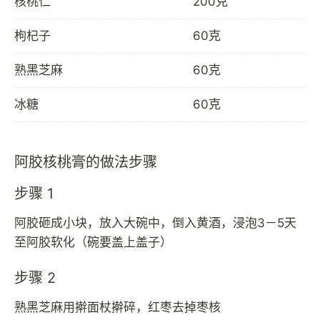
核桃仁
200克
枸杞子
60克
熟黑芝麻
60克
冰糖
60克
阿胶核桃膏的做法步骤
步骤 1
阿胶砸成小块，放入大碗中，倒入黄酒，浸泡3－5天
至阿胶软化（碗要盖上盖子）
步骤 2
熟黑芝麻用擀面杖擀碎，红枣去掉枣核