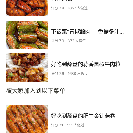
评分 7.8
1057 人做过
下饭菜“青椒酿肉”，香糯多汁鲜嫩下饭
评分 7.9
372 人做过
好吃到舔盘的蒜香黑椒牛肉粒
评分 7.6
1630 人做过
被大家加入到以下菜单
好吃到舔盘的肥牛金针菇卷
评分 7.1
511 人做过