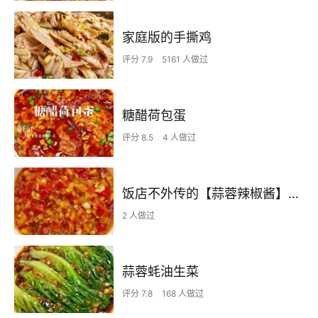
家庭版的手撕鸡
评分 7.9
5161 人做过
糖醋荷包蛋
评分 8.5
4 人做过
饭店不外传的【蒜蓉辣椒酱】自己在家也可以做出
2 人做过
蒜蓉蚝油生菜
评分 7.8
168 人做过