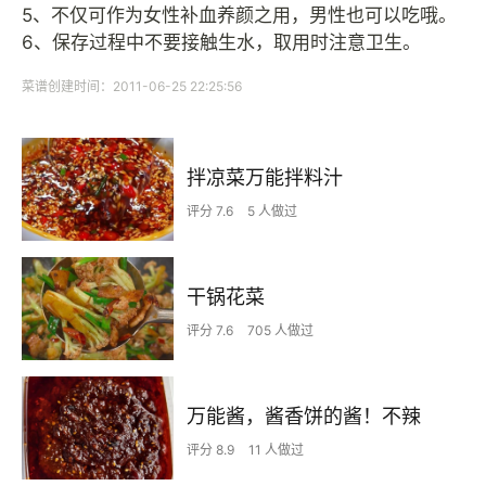
5、不仅可作为女性补血养颜之用，男性也可以吃哦。
6、保存过程中不要接触生水，取用时注意卫生。
菜谱创建时间：2011-06-25 22:25:56
拌凉菜万能拌料汁
评分 7.6
5 人做过
干锅花菜
评分 7.6
705 人做过
万能酱，酱香饼的酱！不辣
评分 8.9
11 人做过