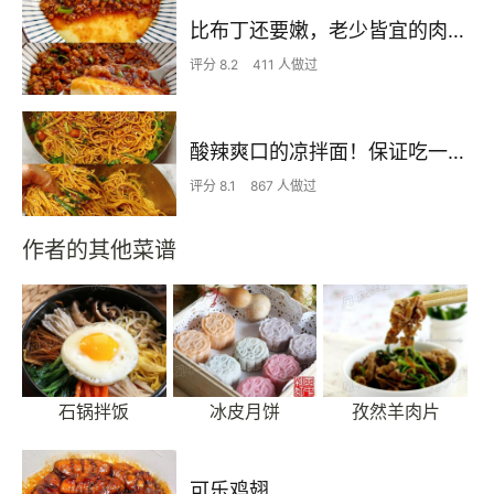
比布丁还要嫩，老少皆宜的肉沫蒸蛋
评分 8.2
411 人做过
酸辣爽口的凉拌面！保证吃一次就上瘾
评分 8.1
867 人做过
作者的其他菜谱
石锅拌饭
冰皮月饼
孜然羊肉片
可乐鸡翅