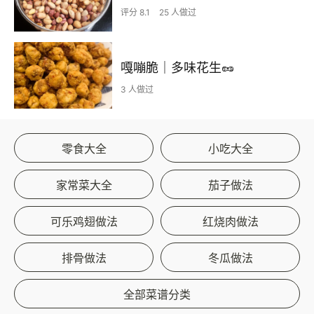
评分 8.1
25 人做过
嘎嘣脆｜多味花生🥜
3 人做过
零食大全
小吃大全
家常菜大全
茄子做法
可乐鸡翅做法
红烧肉做法
排骨做法
冬瓜做法
全部菜谱分类