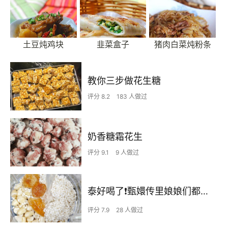
土豆炖鸡块
韭菜盒子
猪肉白菜炖粉条
教你三步做花生糖
评分 8.2
183 人做过
奶香糖霜花生
评分 9.1
9 人做过
泰好喝了❗甄嬛传里娘娘们都爱喝的花生酪
评分 7.9
28 人做过