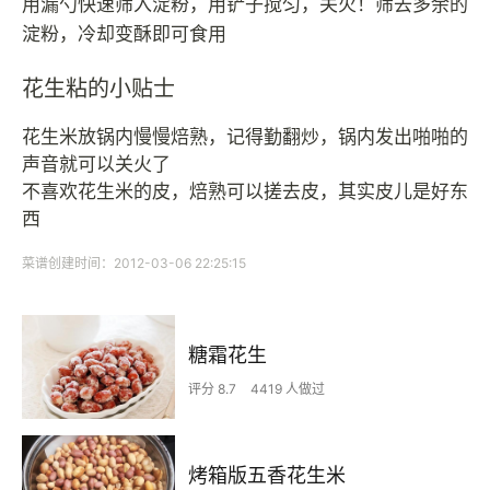
用漏勺快速筛入淀粉，用铲子搅匀，关火！筛去多余的
淀粉，冷却变酥即可食用
花生粘的小贴士
花生米放锅内慢慢焙熟，记得勤翻炒，锅内发出啪啪的
声音就可以关火了
不喜欢花生米的皮，焙熟可以搓去皮，其实皮儿是好东
西
菜谱创建时间：2012-03-06 22:25:15
糖霜花生
评分 8.7
4419 人做过
烤箱版五香花生米