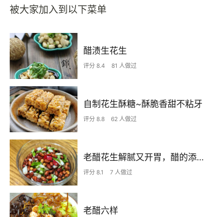
被大家加入到以下菜单
醋渍生花生
评分 8.4
81 人做过
自制花生酥糖~酥脆香甜不粘牙
评分 8.8
62 人做过
老醋花生解腻又开胃，醋的添加有诀窍
评分 8.1
7 人做过
老醋六样