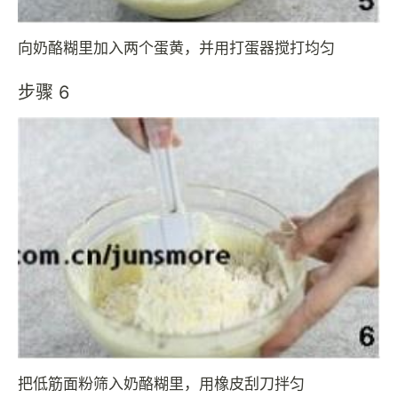
向奶酪糊里加入两个蛋黄，并用打蛋器搅打均匀
步骤 6
把低筋面粉筛入奶酪糊里，用橡皮刮刀拌匀