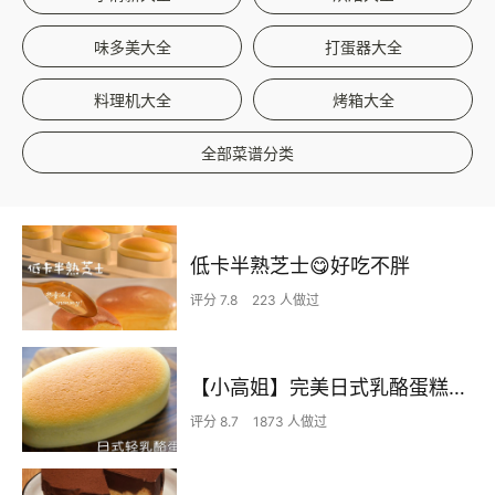
味多美大全
打蛋器大全
料理机大全
烤箱大全
全部菜谱分类
低卡半熟芝士😋好吃不胖
评分 7.8
223 人做过
【小高姐】完美日式乳酪蛋糕操作指南
评分 8.7
1873 人做过