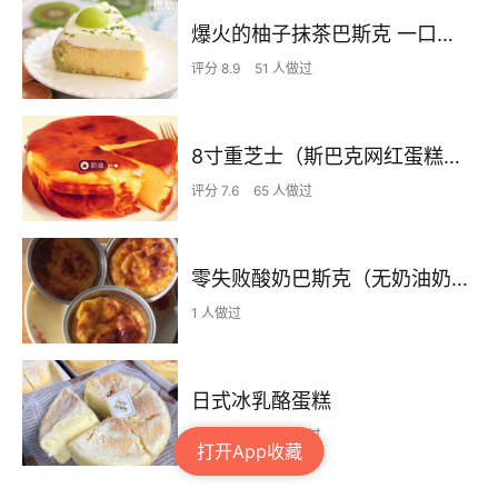
爆火的柚子抹茶巴斯克 一口封神
评分 8.9
51 人做过
8寸重芝士（斯巴克网红蛋糕）🥰🥰零失败～简单
评分 7.6
65 人做过
零失败酸奶巴斯克（无奶油奶酪）
1 人做过
日式冰乳酪蛋糕
评分 8.2
665 人做过
打开App收藏