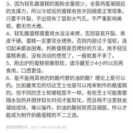
3、因为轻乳酪蛋糕的面粉含量很少，全靠鸡蛋凝固后
的支撑力，所以冷却后的蛋糕有些许回缩是正常现象。
只要不开裂、不出现布丁层和大气孔，不严重影响美
观，都无伤大雅。
4、轻乳酪蛋糕需要用水浴法来烤，否则容易开裂、表
皮干硬。蛋糕一定要完全烤熟，否则内部过于湿软，连
切起来都会困难。判断蛋糕是否烤好的方法，用手轻压
蛋糕表面，没有流动的感觉了，一般就差不多了。
5、刚出炉的蛋糕很嫩很软，请冷藏至少4小时以后再
食用，口感更佳。
6、能不能用其他的奶酪代替奶油奶酪？理论上是可以
的。比如最常见的切达芝士也是可以用来制作奶酪蛋糕
的。但不同的芝士软硬程度不一样，有些芝士可能需要
隔水加热并搅拌较长时间才能软化，而且稍不注意就会
凝结成块，难以操作。奶油奶酪较软而且细腻，所以才
能成为制作奶酪蛋糕的不二之选。
菜谱创建时间：2011-06-19 15:48:46