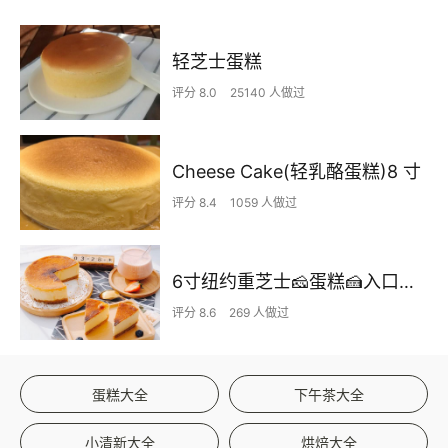
轻芝士蛋糕
评分 8.0
25140 人做过
Cheese Cake(轻乳酪蛋糕)8 寸
评分 8.4
1059 人做过
6寸纽约重芝士🧀️蛋糕🍰入口即化太快乐啦
评分 8.6
269 人做过
蛋糕大全
下午茶大全
小清新大全
烘焙大全