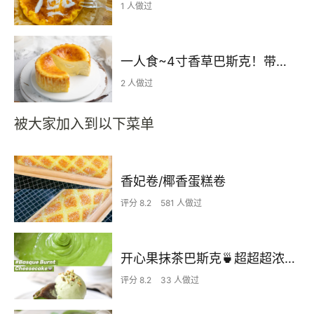
1 人做过
一人食~4寸香草巴斯克！带流心的口感更独特！
2 人做过
被大家加入到以下菜单
香妃卷/椰香蛋糕卷
评分 8.2
581 人做过
开心果抹茶巴斯克🍵超超超浓郁版本
评分 8.2
33 人做过