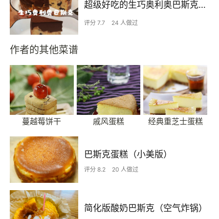
超级好吃的生巧奥利奥巴斯克蛋糕❗❗
评分 7.7
24 人做过
作者的其他菜谱
蔓越莓饼干
戚风蛋糕
经典重芝士蛋糕
巴斯克蛋糕（小美版）
评分 8.2
20 人做过
简化版酸奶巴斯克（空气炸锅）