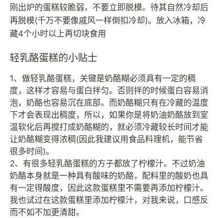
刚出炉的蛋糕较脆弱，不要立即脱模。待其自然冷却后
再脱模(千万不要像戚风一样倒扣冷却)。放入冰箱，冷
藏4个小时以上再切块食用
轻乳酪蛋糕的小贴士
1、做轻乳酪蛋糕，关键是奶酪糊必须具有一定的稠
度，这样才容易与蛋白拌匀。否则拌的时候蛋白容易消
泡，奶酪也容易沉在底部。而奶酪糊只有在冷藏的温度
下才会表现出稠度，所以，如果你是将奶油奶酪放到室
温软化后再搅打成奶酪糊的，就必须冷藏较长时间才能
让奶酪糊变得浓稠(因此我建议用食品料理机，能节省
很多时间)。
2、有很多轻乳酪蛋糕的方子都放了柠檬汁。不过奶油
奶酪本身就是一种具有酸味的奶酪，配料里的酸奶也具
有一定得酸度，因此这款蛋糕里不需要再添加柠檬汁。
我也试过在这款蛋糕里添加柠檬汁，对我来说，口感反
而不如不加更清甜。