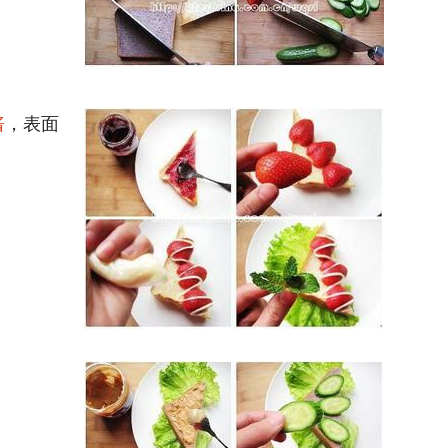
酱
，表面