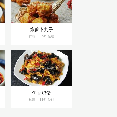
炸萝卜丸子
梓晴
3441 做过
鱼香鸡蛋
梓晴
1161 做过