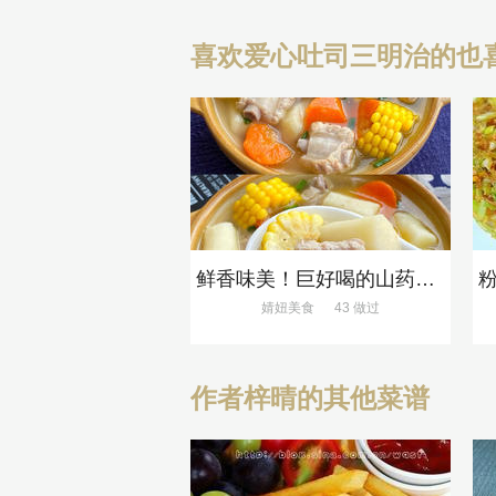
喜欢爱心吐司三明治的也
鲜香味美！巨好喝的山药排骨汤！！
婧妞美食
43 做过
作者梓晴的其他菜谱