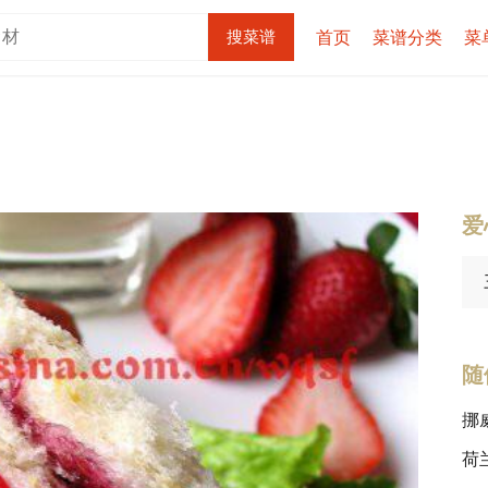
首页
菜谱分类
菜
爱
随
挪
荷