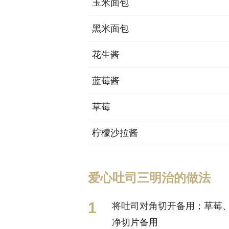
玉米面包
黑米面包
花生酱
蓝莓酱
草莓
柠檬沙拉酱
爱心吐司三明治的做法
将吐司对角切开备用；草莓
净切片备用