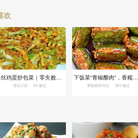
喜欢
粉丝鸡蛋炒包菜｜零失败、巨下饭
下饭菜“青椒酿肉”，香糯多汁鲜嫩下
张记小灶
83 做过
胖姐厨房日记
383 做过