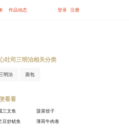
单
作品动态
登录
注册
心吐司三明治相关分类
三明治
面包
便看看
威三文鱼
菠菜饺子
兰豆炒鱿鱼
薄荷牛肉卷