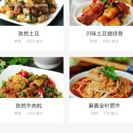
孜然土豆
川味土豆烧排骨
梓晴
3629 做过
梓晴
4951 做过
孜然牛肉粒
麻酱金针肥牛
梓晴
1403 做过
梓晴
778 做过