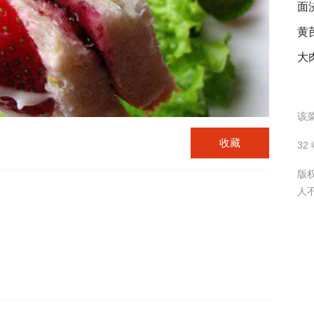
面
黄
大
该菜
收藏
32
版
人