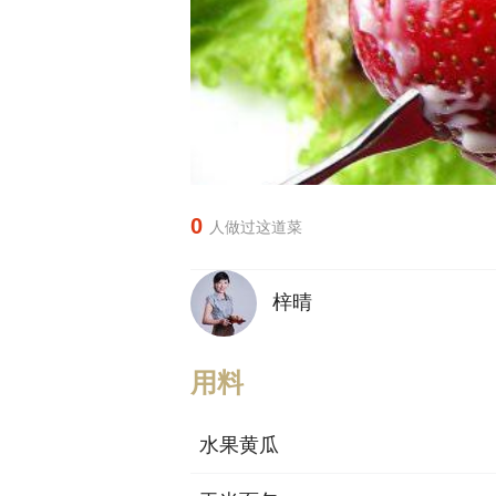
0
人做过这道菜
梓晴
用料
水果黄瓜