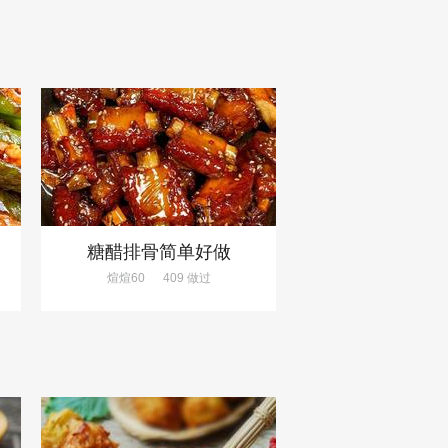
饭
糖醋排骨简单好做
煊煊60
409 做过