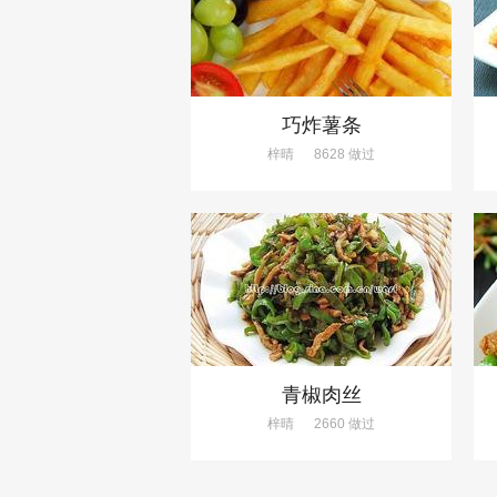
巧炸薯条
梓晴
8628 做过
青椒肉丝
梓晴
2660 做过