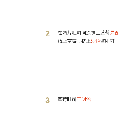
在两片吐司间涂抹上蓝莓
果
放上草莓，挤上
沙拉
酱即可
草莓吐司
三明治