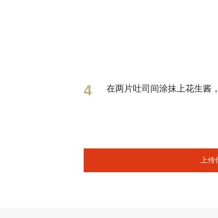
在两片吐司间涂抹上花生酱
上传