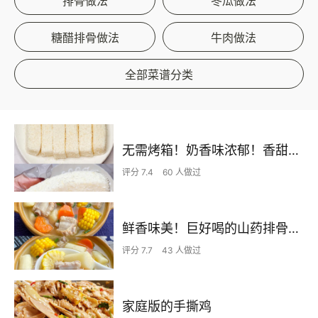
排骨做法
冬瓜做法
糖醋排骨做法
牛肉做法
全部菜谱分类
无需烤箱！奶香味浓郁！香甜嫩滑的椰蓉奶糕
评分 7.4
60 人做过
鲜香味美！巨好喝的山药排骨汤！！
评分 7.7
43 人做过
家庭版的手撕鸡