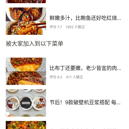
鲜嫩多汁，比鲍鱼还好吃红烧香菇
评分 7.7
1952 人做过
被大家加入到以下菜单
比布丁还要嫩，老少皆宜的肉沫蒸蛋
评分 8.2
411 人做过
节后！9款破壁机豆浆搭配 每天不重样喝出好状态！