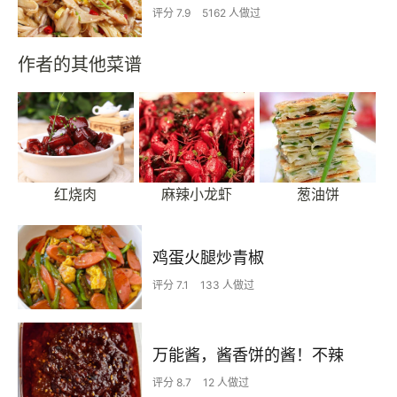
评分 7.9
5162 人做过
作者的其他菜谱
红烧肉
麻辣小龙虾
葱油饼
鸡蛋火腿炒青椒
评分 7.1
133 人做过
万能酱，酱香饼的酱！不辣
评分 8.7
12 人做过