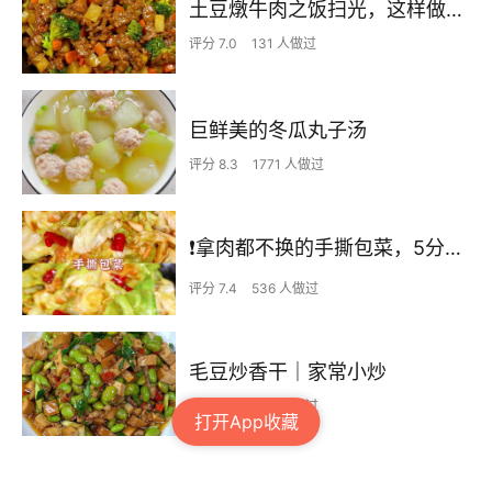
土豆燉牛肉之饭扫光，这样做也太香了吧，还没出锅已是浓香四溢了
评分 7.0
131 人做过
巨鲜美的冬瓜丸子汤
评分 8.3
1771 人做过
❗拿肉都不换的手撕包菜，5分钟快手家常菜🔥
评分 7.4
536 人做过
毛豆炒香干｜家常小炒
评分 7.3
273 人做过
打开App收藏