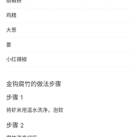
胡椒粉
鸡精
大葱
姜
小红辣椒
金钩腐竹的做法步骤
步骤 1
将虾米用温水洗净，泡软
步骤 2