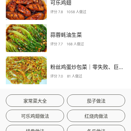
可乐鸡翅
评分 7.8
1058 人做过
蒜蓉蚝油生菜
评分 7.7
168 人做过
粉丝鸡蛋炒包菜｜零失败、巨下饭
评分 7.0
81 人做过
家常菜大全
茄子做法
可乐鸡翅做法
红烧肉做法