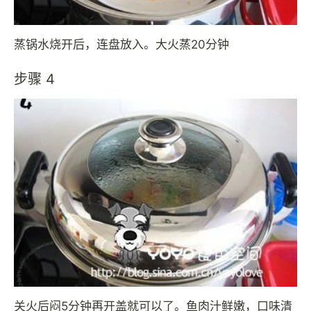
蒸锅水烧开后，连盘放入。大火蒸20分钟
步骤 4
关火后闷5分钟再开盖就可以了。鱼肉汁鲜嫩，口味清