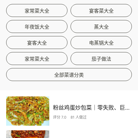
家常菜大全
宴客菜大全
年夜饭大全
蒸大全
宴客大全
电蒸锅大全
家常菜大全
茄子做法
全部菜谱分类
粉丝鸡蛋炒包菜｜零失败、巨下饭
评分 7.0
81 人做过