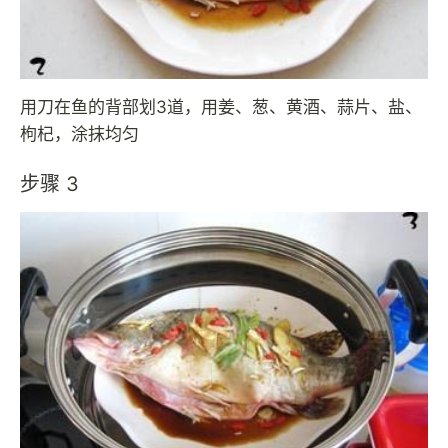
用刀在鱼的背部划3道，用姜、葱、黄酒、蒜片、盐、
枸杞，涂抹均匀
步骤 3