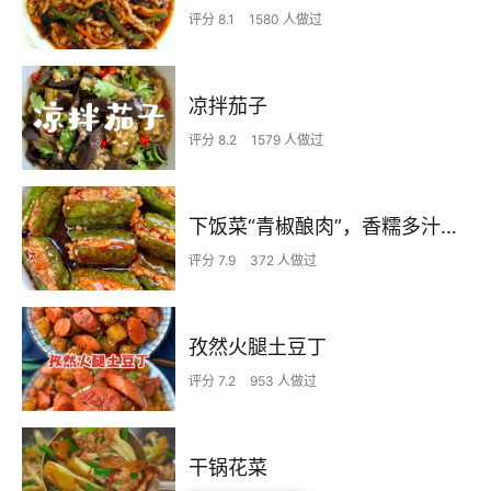
评分 8.1
1580 人做过
凉拌茄子
评分 8.2
1579 人做过
下饭菜“青椒酿肉”，香糯多汁鲜嫩下饭
评分 7.9
372 人做过
孜然火腿土豆丁
评分 7.2
953 人做过
干锅花菜