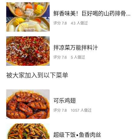
鲜香味美！巨好喝的山药排骨汤！！
评分 7.8
43 人做过
拌凉菜万能拌料汁
评分 7.6
5 人做过
被大家加入到以下菜单
可乐鸡翅
评分 7.8
1057 人做过
超级下饭•鱼香肉丝