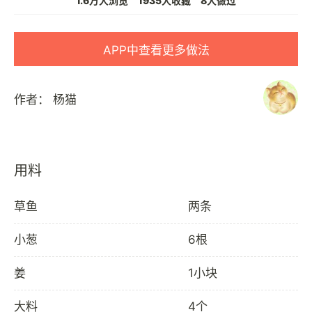
1.6万人浏览
1935人收藏
8人做过
APP中查看更多做法
作者：
杨猫
用料
草鱼
两条
小葱
6根
姜
1小块
大料
4个