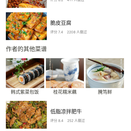
脆皮豆腐
评分 7.4
2208 人做过
作者的其他菜谱
韩式紫菜包饭
桂花糯米藕
腌笃鲜
低脂凉拌肥牛
评分 8.4
252 人做过