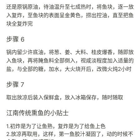
还是原锅原油，待油温升至七成热时，将鱼块，逐一放
入复炸，至鱼块的表面呈金黄色，捞出控油，直至把鱼
块全复炸完
步骤 6
锅内留少许底油，将葱、姜、大料、桂皮爆香，随即放
入鱼块，再将腌鱼料全部倒入，视咸淡程度加入适量的
盐，与全部的糖，加水，大火烧开后，改微火炖2小时
步骤 7
取出放凉后装入保鲜盒，放入冰箱保存，随时随取
江南传统熏鱼的小贴士
1.初炸是为了让鱼熟，复炸是为了给鱼上色
2.放凉再取用，这样，第一鱼胶汁凝固了，动的时候不