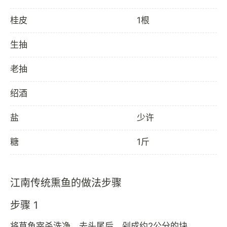
桂皮
1根
生抽
老抽
绍酒
盐
少许
糖
1斤
江南传统熏鱼的做法步骤
步骤 1
将草鱼宰杀洗净，去头尾后，剁成约2公分的块