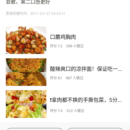
会散，第二口感更好
菜谱创建时间：2011-03-27 05:24:11
口蘑鸡胸肉
评分 7.2
599 人做过
酸辣爽口的凉拌面！保证吃一次就上瘾
评分 8.1
867 人做过
❗拿肉都不换的手撕包菜，5分钟快手家常菜🔥
评分 7.4
532 人做过