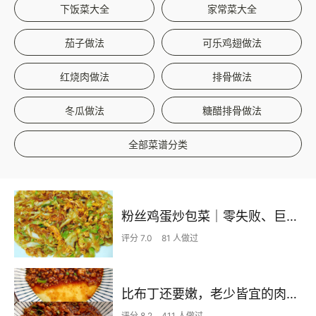
下饭菜大全
家常菜大全
茄子做法
可乐鸡翅做法
红烧肉做法
排骨做法
冬瓜做法
糖醋排骨做法
全部菜谱分类
粉丝鸡蛋炒包菜｜零失败、巨下饭
评分 7.0
81 人做过
比布丁还要嫩，老少皆宜的肉沫蒸蛋
评分 8.2
411 人做过