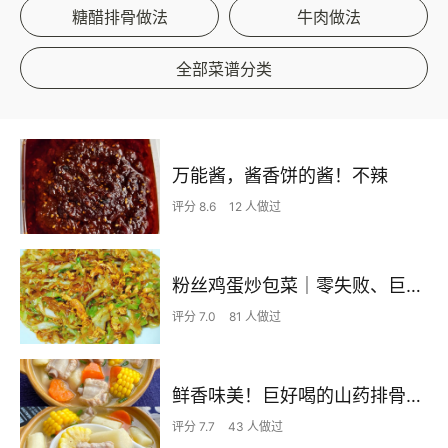
糖醋排骨做法
牛肉做法
全部菜谱分类
万能酱，酱香饼的酱！不辣
评分 8.6
12 人做过
粉丝鸡蛋炒包菜｜零失败、巨下饭
评分 7.0
81 人做过
鲜香味美！巨好喝的山药排骨汤！！
评分 7.7
43 人做过