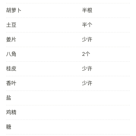
胡萝卜
半根
土豆
半个
姜片
少许
八角
2个
桂皮
少许
香叶
少许
盐
鸡精
糖