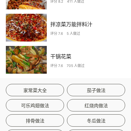
评分 8.2
411 人做过
拌凉菜万能拌料汁
评分 7.6
5 人做过
干锅花菜
评分 7.6
705 人做过
家常菜大全
茄子做法
可乐鸡翅做法
红烧肉做法
排骨做法
冬瓜做法