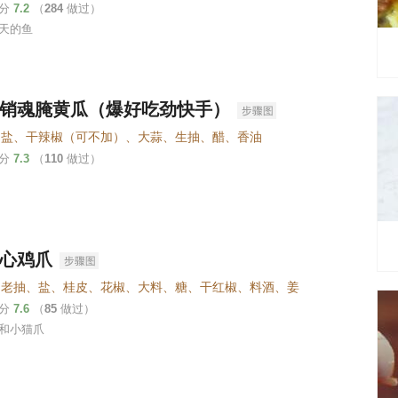
评分
7.2
（
284
做过）
天的鱼
销魂腌黄瓜（爆好吃劲快手）
、盐、干辣椒（可不加）、大蒜、生抽、醋、香油
评分
7.3
（
110
做过）
心鸡爪
、老抽、盐、桂皮、花椒、大料、糖、干红椒、料酒、姜
评分
7.6
（
85
做过）
和小猫爪