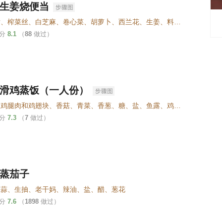
生姜烧便当
猪肉片、榨菜丝、白芝麻、卷心菜、胡萝卜、西兰花、生姜、料酒、酱油、糖、白胡椒、盐巴、油
评分
8.1
（
88
做过）
滑鸡蒸饭（一人份）
豉油、鸡腿肉和鸡翅块、香菇、青菜、香葱、糖、盐、鱼露、鸡粉、生粉、油、胡椒粉
评分
7.3
（
7
做过）
蒸茄子
、蒜、生抽、老干妈、辣油、盐、醋、葱花
评分
7.6
（
1898
做过）