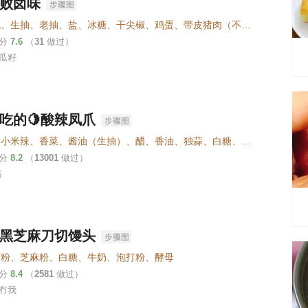
败卤味
卤料包、生抽、老抽、盐、冰糖、干尖椒、鸡蛋、带皮猪肉（不想要皮可以切掉）、莲藕、香干、鸡爪
评分
7.6
（
31
做过）
瓜籽
吃的🍋酸辣凤爪
鸡爪、小米辣、香菜、酱油（生抽）、醋、香油、独蒜、白糖、料酒、姜、柠檬、百香果
评分
8.2
（
13001
做过）
妈
黑芝麻刀切馒头
面粉、芝麻粉、白糖、牛奶、泡打粉、酵母
评分
8.4
（
2581
做过）
冇我