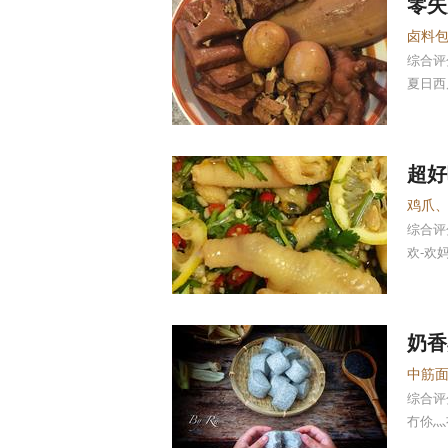
零失
综合
夏日西
超好
综合
欢-欢
奶香
中筋
综合
冇伱灬