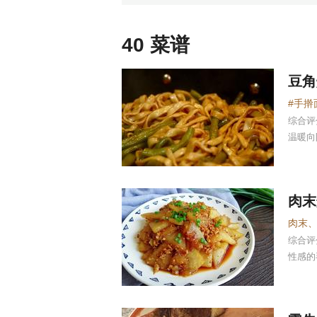
40 菜谱
豆角
综合
温暖向阳
肉末
肉末
综合
性感的