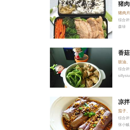
猪肉
综合
森绿
香菇
综合
sillysiu
凉拌
茄子
综合
张小贼