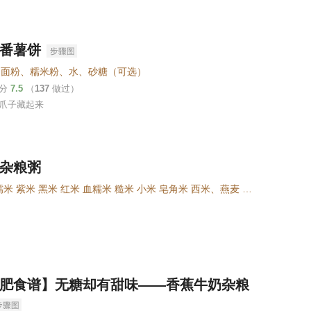
番薯饼
、面粉、糯米粉、水、砂糖（可选）
评分
7.5
（
137
做过）
爪子藏起来
杂粮粥
大米 糯米 紫米 黑米 红米 血糯米 糙米 小米 皂角米 西米、燕麦 大麦 高粱 薏仁 莲子 芡实 蕨麻、红豆 绿豆 黄豆 黑豆 芸豆、花生 核桃 芝麻 杏仁 瓜子 、银耳 桃胶 藕粉 葛根粉 、红枣 枸杞 桂圆 蜜枣 黑枣、白砂糖 蜂蜜 炼乳 枫糖浆 椰子粉 果酱 茶酒类
肥食谱】无糖却有甜味——香蕉牛奶杂粮