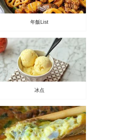
年飯List
冰点