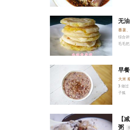
无油
番薯
综合
毛毛把
早餐
3
做过
子狐
【减
粥