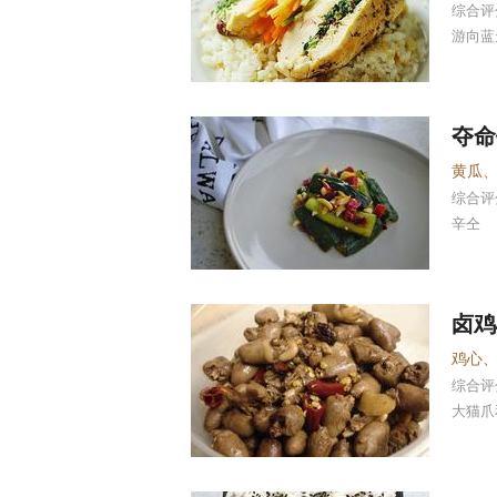
综合
游向蓝
夺命
黄瓜
综合
辛仝
卤鸡
鸡心
综合
大猫爪