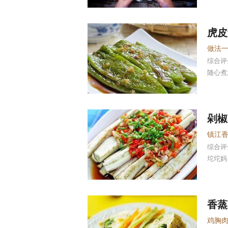
虎皮
综合
随心煮
剁椒
综合
坨坨妈
香蒸