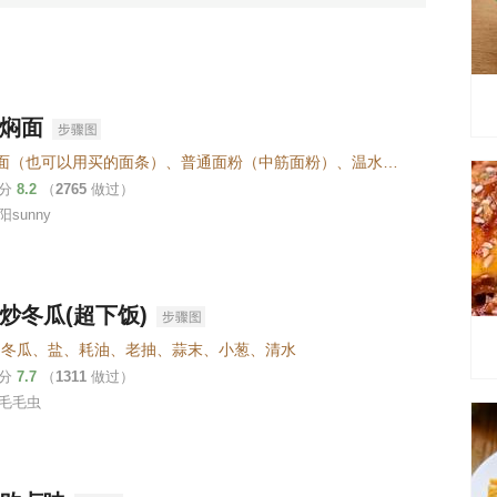
焖面
#手擀面（也可以用买的面条）、普通面粉（中筋面粉）、温水、盐（可不放）、#焖面食材、四季豆、五花肉、葱、蒜、冰糖、八角、生抽、老抽、料酒、盐
评分
8.2
（
2765
做过）
sunny
炒冬瓜(超下饭)
、冬瓜、盐、耗油、老抽、蒜末、小葱、清水
评分
7.7
（
1311
做过）
毛毛虫