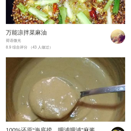
万能凉拌菜麻油
荷语微光
8.9 综合评分 （
43
人做过）
100%还原“海底捞，呷浦呷浦”麻酱