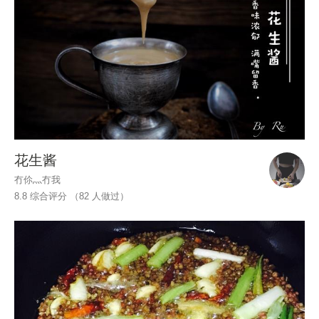
花生酱
冇伱灬冇我
8.8 综合评分 （
82
人做过）