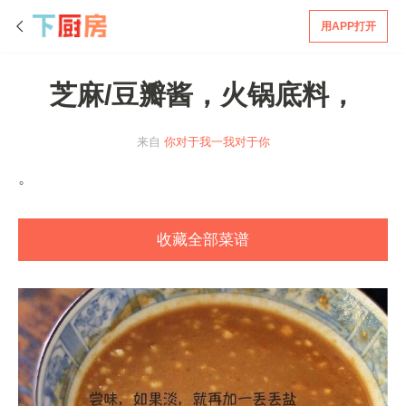
用APP打开
芝麻/豆瓣酱，火锅底料，
来自
你对于我一我对于你
。
收藏全部菜谱