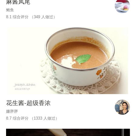
麻酱凤尾
鲍鱼
8.1 综合评分 （
349
人做过）
花生酱-超级香浓
姗胖胖
8.7 综合评分 （
1333
人做过）