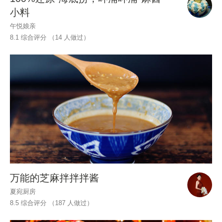
小料
午悦娘亲
8.1 综合评分 （
14
人做过）
万能的芝麻拌拌拌酱
夏宛厨房
8.5 综合评分 （
187
人做过）