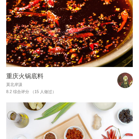
重庆火锅底料
莫北岸汲
8.2 综合评分 （
15
人做过）