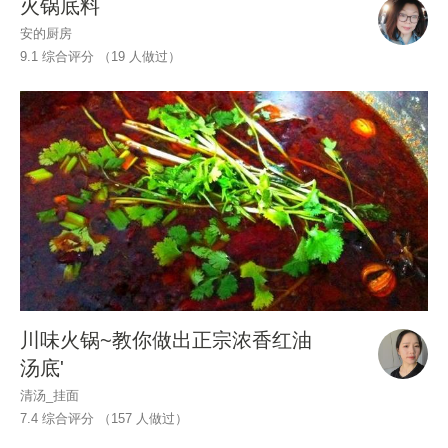
火锅底料
安的厨房
9.1 综合评分 （
19
人做过）
川味火锅~教你做出正宗浓香红油
汤底'
清汤_挂面
7.4 综合评分 （
157
人做过）