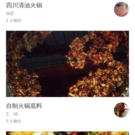
四川清油火锅
倪②
1 人做过
自制火锅底料
Z。-28
0 人做过