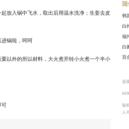
随
一起放入锅中飞水，取出后用温水洗净；生姜去皮
韩
白
福
以进锅啦，呵呵
白
百
板栗以外的所以材料，大火煮开转小火煮一个半小
该菜
60
即可
版
人