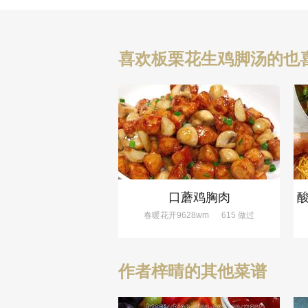
喜欢板栗花生鸡脚汤的也
口蘑鸡胸肉
春暖花开9628wm
615 做过
作者梓晴的其他菜谱