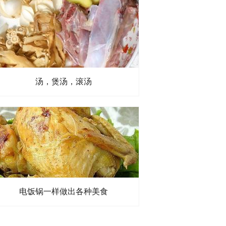
汤，煲汤，滚汤
电饭锅一样做出各种美食