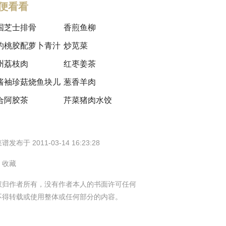
便看看
国芝士排骨
香煎鱼柳
灼桃胶配萝卜青汁
炒苋菜
州荔枝肉
红枣姜茶
酱袖珍菇烧鱼块儿
葱香羊肉
合阿胶茶
芹菜猪肉水饺
谱发布于 2011-03-14 16:23:28
9 收藏
权归作者所有，没有作者本人的书面许可任何
不得转载或使用整体或任何部分的内容。