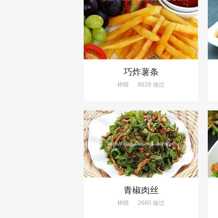
巧炸薯条
梓晴
8628 做过
青椒肉丝
梓晴
2660 做过