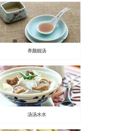
养颜靓汤
汤汤水水