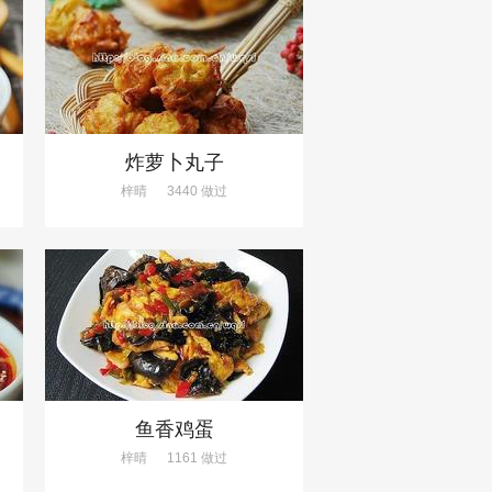
炸萝卜丸子
梓晴
3440 做过
鱼香鸡蛋
梓晴
1161 做过