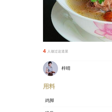
4
人做过这道菜
梓晴
用料
鸡脚