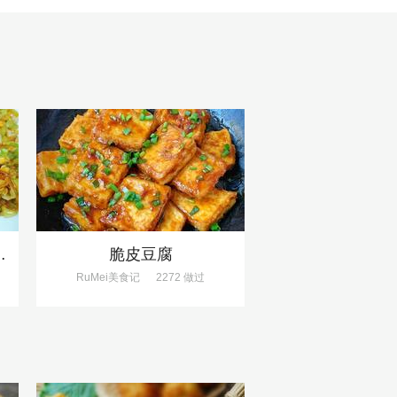
失败、巨下饭
脆皮豆腐
RuMei美食记
2272 做过