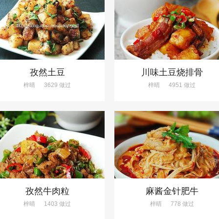
孜然土豆
川味土豆烧排骨
梓晴
3629 做过
梓晴
4951 做过
孜然牛肉粒
麻酱金针肥牛
梓晴
1403 做过
梓晴
778 做过