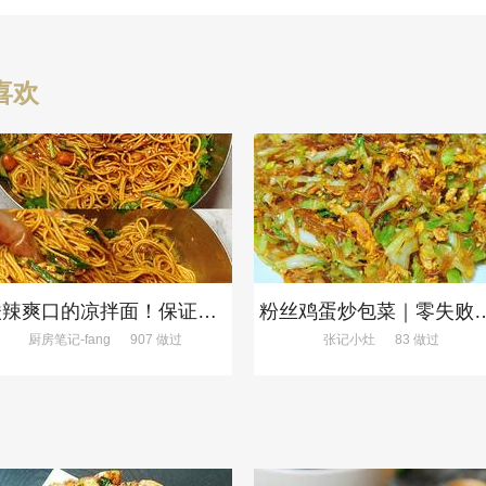
喜欢
酸辣爽口的凉拌面！保证吃一次就上瘾
粉丝鸡蛋炒包菜｜零
厨房笔记-fang
907 做过
张记小灶
83 做过