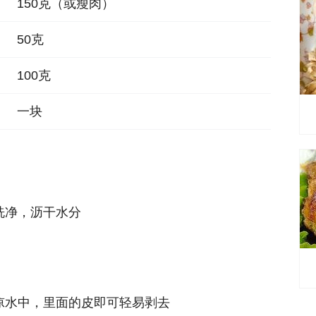
150克（或瘦肉）
50克
100克
一块
洗净，沥干水分
凉水中，里面的皮即可轻易剥去