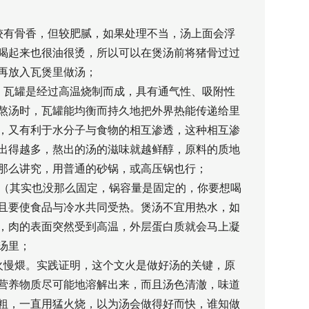
较有骨香，但较肥腻，如果处理不当，汤上面会浮
喝起来也很油很烫，所以可以在煲汤前将猪骨过过
再放入瓦煲里做汤；
。瓦罐是经过高温烧制而成，具有通气性、吸附性
熬汤时，瓦罐能均衡而持久地把外界热能传递给里
，又有利于水分子与食物的相互渗透，这种相互渗
出得越多，熬出的汤的滋味就越鲜醇，原料的质地
那么讲究，用普通的砂锅，或高压锅也行；
倍（其实也没那么固定，锅容量是固定的，你要想喝
且要使食品与冷水共同受热。煲汤不宜用热水，如
，肉的表面突然受到高温，外层蛋白质就会马上凝
汤里；
火慢煨。实践证明，这个文火是做好汤的关键，原
营养物质尽可能地溶解出来，而且汤色清澈，味道
粗，一直用猛火烧，以为汤会做得好而快，谁知做