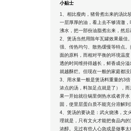
小贴士
1、相比瘦肉，猪骨煮出来的汤比
一层厚厚的油，看上去不够清澈，
沸水，把一部份油脂煮出来，然后
2、煲汤当然用陈年瓦罐效果最佳
强、传热均匀、散热缓慢等特点。
面的原料，而相对平衡的环境温度
透的时间维持得越长，鲜香成分溢
就越酥烂。但现在一般的家庭都没
3、用水量一般是煲汤料重量的3
浓点的汤，料加足点就是了），而
果一开始就往锅里倒热水或者开水
固，使里层蛋白质不能充分溶解到
4、煲汤的要诀是：武火烧沸，文
理就是，只有文火才能把食品内的
浓醇。见过有些人心急或是做事太