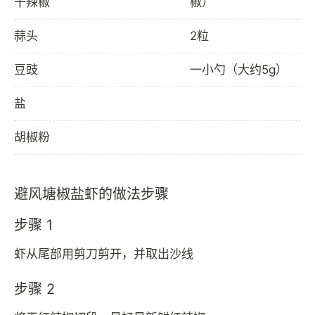
干辣椒
椒）
蒜头
2粒
豆豉
一小勺（大约5g）
盐
胡椒粉
避风塘椒盐虾的做法步骤
步骤 1
虾从尾部用剪刀剪开，并取出沙线
步骤 2