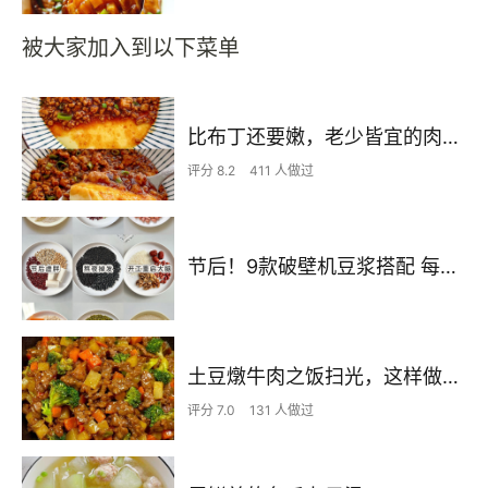
被大家加入到以下菜单
比布丁还要嫩，老少皆宜的肉沫蒸蛋
评分 8.2
411 人做过
节后！9款破壁机豆浆搭配 每天不重样喝出好状态！
土豆燉牛肉之饭扫光，这样做也太香了吧，还没出锅已是浓香四溢了
评分 7.0
131 人做过