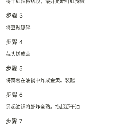
将干红辣椒切段，最好是新鲜红辣椒
步骤 3
将豆豉碾碎
步骤 4
蒜头搓成茸
步骤 5
将蒜蓉在油锅中炸成金黄。装起
步骤 6
另起油锅将虾炸全熟。捞起沥干油
步骤 7