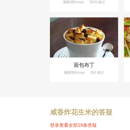
睡眼惺忪may
3839 做过
面包布丁
睡眼惺忪may
368 做过
咸香炸花生米的答疑
登录查看全部19条答疑