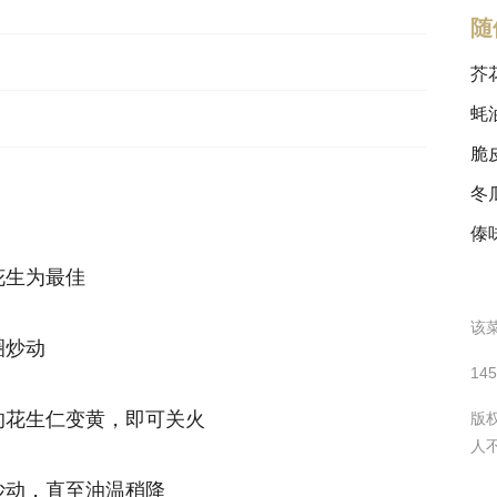
随
芥
蚝
脆
冬
傣
花生为最佳
该菜
圈炒动
14
的花生仁变黄，即可关火
版
人
炒动，直至油温稍降