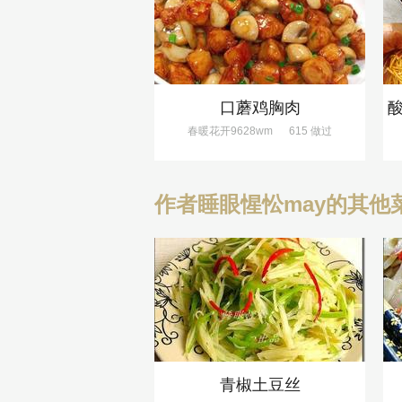
口蘑鸡胸肉
春暖花开9628wm
615 做过
作者睡眼惺忪may的其他
青椒土豆丝