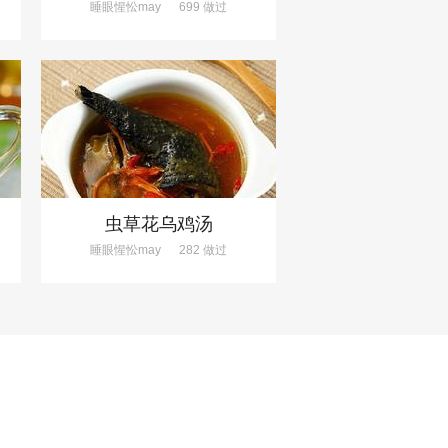
睡眼惺忪may
699 做过
虫草花乌鸡汤
睡眼惺忪may
282 做过