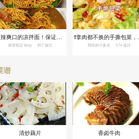
酸辣爽口的凉拌面！保证吃一次就上瘾
❗拿肉都不换
厨房笔记-fang
907 做过
阿欣的小食光
574 做过
菜谱
清炒藕片
香卤牛肉