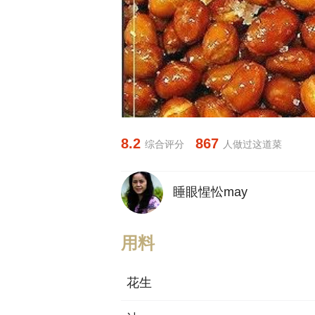
8.2
867
综合评分
人做过这道菜
睡眼惺忪may
用料
花生