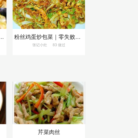
的手撕包菜，5分钟快手家常菜🔥
粉丝鸡蛋炒包菜｜零失败、巨下饭
张记小灶
83 做过
芹菜肉丝