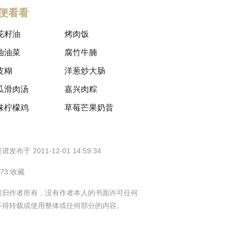
便看看
花籽油
烤肉饭
油油菜
腐竹牛腩
皮糊
洋葱炒大肠
瓜滑肉汤
嘉兴肉粽
味柠檬鸡
草莓芒果奶昔
谱发布于 2011-12-01 14:59:34
573 收藏
权归作者所有，没有作者本人的书面许可任何
不得转载或使用整体或任何部分的内容。