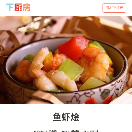
用APP打开
鱼虾烩