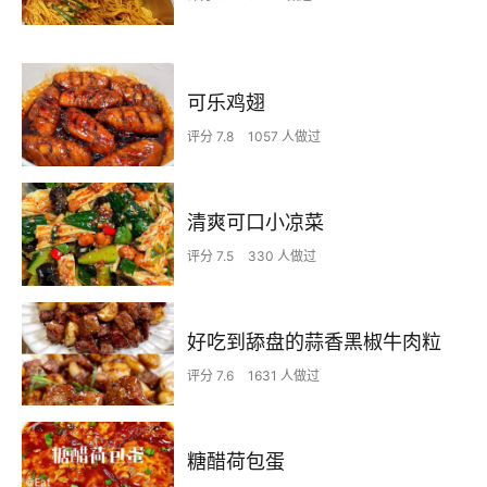
可乐鸡翅
评分 7.8
1057 人做过
清爽可口小凉菜
评分 7.5
330 人做过
好吃到舔盘的蒜香黑椒牛肉粒
评分 7.6
1631 人做过
糖醋荷包蛋