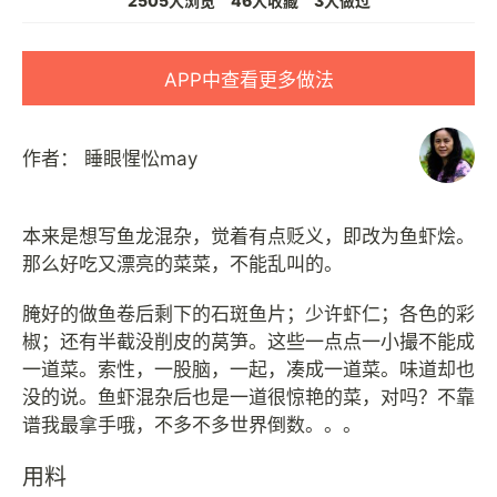
2505人浏览
46人收藏
3人做过
APP中查看更多做法
作者：
睡眼惺忪may
本来是想写鱼龙混杂，觉着有点贬义，即改为鱼虾烩。
那么好吃又漂亮的菜菜，不能乱叫的。
腌好的做鱼卷后剩下的石斑鱼片；少许虾仁；各色的彩
椒；还有半截没削皮的莴笋。这些一点点一小撮不能成
一道菜。索性，一股脑，一起，凑成一道菜。味道却也
没的说。鱼虾混杂后也是一道很惊艳的菜，对吗？不靠
用料