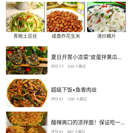
青椒土豆丝
咸香炸花生米
清炒藕片
夏日开胃小凉菜“皮蛋拌黄瓜🥒”开胃减脂
评分 7.7
539 人做过
超级下饭•鱼香肉丝
评分 8.1
1581 人做过
酸辣爽口的凉拌面！保证吃一次就上瘾
评分 8.1
867 人做过