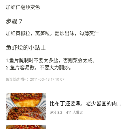
加虾仁翻炒变色
步骤 7
加红黄椒粒，莴笋粒，翻炒出味，勾薄芡汁
鱼虾烩的小贴士
1.鱼片腌制时不要太多盐，否则菜会太咸。
2.鱼片容易散，不要大力翻炒。
菜谱创建时间：2011-03-13 17:10:07
比布丁还要嫩，老少皆宜的肉沫蒸蛋
评分 8.2
411 人做过