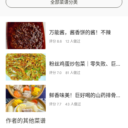
全部菜谱分类
万能酱，酱香饼的酱！不辣
评分 8.6
12 人做过
粉丝鸡蛋炒包菜｜零失败、巨下饭
评分 7.0
81 人做过
鲜香味美！巨好喝的山药排骨汤！！
评分 7.7
43 人做过
作者的其他菜谱