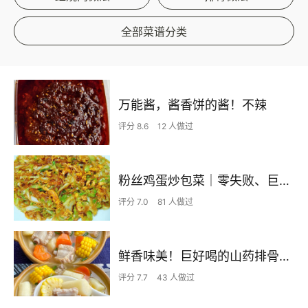
全部菜谱分类
万能酱，酱香饼的酱！不辣
评分 8.6
12 人做过
粉丝鸡蛋炒包菜｜零失败、巨下饭
评分 7.0
81 人做过
鲜香味美！巨好喝的山药排骨汤！！
评分 7.7
43 人做过