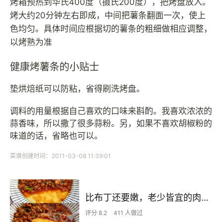
烤箱预热到华氏400度（摄氏200度），把烤盘放入。
烤大约20分钟左右即成，中间把薯条翻面一次，使上
色均匀。具体时间应根据切的薯条的粗细做相应调整，
以烤熟为准
健康烤薯条的小贴士
垫烘焙纸可以防粘，省得刷洗烤盘。
调料的用量根据自己喜欢的口味来斟酌。我喜欢浓浓的
蒜香味，所以撒了很多蒜粉。另，如果不喜欢胡椒粉的
味道的话，省略也可以。
菜谱创建时间：2011-03-08 11:39:01
比布丁还要嫩，老少皆宜的肉沫蒸蛋
评分 8.2
411 人做过