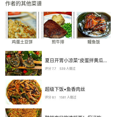
作者的其他菜谱
鸡蛋土豆饼
煎牛排
鳗鱼饭
夏日开胃小凉菜“皮蛋拌黄瓜🥒”开胃减脂
评分 7.7
539 人做过
超级下饭•鱼香肉丝
评分 8.1
1581 人做过