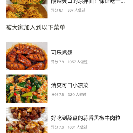
酸辣爽口的凉拌面！保证吃一次就上瘾
评分 8.1
867 人做过
被大家加入到以下菜单
可乐鸡翅
评分 7.8
1057 人做过
清爽可口小凉菜
评分 7.5
330 人做过
好吃到舔盘的蒜香黑椒牛肉粒
评分 7.6
1631 人做过