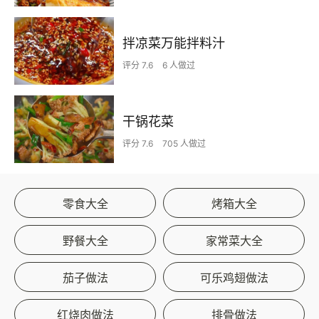
拌凉菜万能拌料汁
评分 7.6
6 人做过
干锅花菜
评分 7.6
705 人做过
零食大全
烤箱大全
野餐大全
家常菜大全
茄子做法
可乐鸡翅做法
红烧肉做法
排骨做法